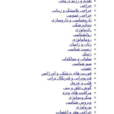
تغذیه و رژیم درمانی
جراحی
جراحی پلاستیک و زیبایی
جراحی عمومی
داروشناسی و داروسازی
دندانپزشکی
رادیولوژی
روانشناسی
روماتولوژی
زنان و زایمان
زیست شناسی
ژنتیک
سلولی و مولکولی
سم شناسی
عفونی
فوریت های پزشکی و اورژانس
فیزیوتراپی و فیزیکال تراپی
قلب و عروق
گوش،حلق و بینی
مراقبت های ویژه
میکروبیولوژی
ویروس شناسی
نورولوژی
جراحی مغز و اعصاب