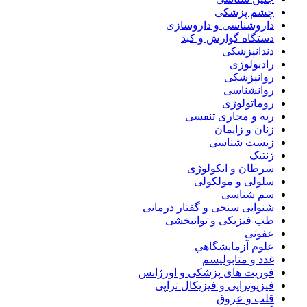
چشم پزشکی
داروشناسی و داروسازی
دستگاه گوارش و کبد
دندانپزشکی
رادیولوژی
روانپزشکی
روانشناسی
روماتولوژی
ریه و مجاری تنفسی
زنان و زایمان
زیست شناسی
ژنتیک
سرطان و انکولوژی
سلولی و مولکولی
سم شناسی
شنوایی سنجی و گفتار درمانی
طب فیزیکی و توانبخشی
عفونی
علوم آزمايشگاهي
غدد و متابولیسم
فوریت های پزشکی و اورژانس
فیزیوتراپی و فیزیکال تراپی
قلب و عروق