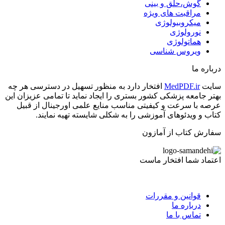
گوش،حلق و بینی
مراقبت های ویژه
میکروبیولوژی
نورولوژی
هماتولوژی
ویروس شناسی
درباره ما
سایت
MedPDF.ir
افتخار دارد به منظور تسهیل در دسترسی هر چه
بهتر جامعه پزشکی کشور بستری را ایجاد نماید تا تمامی عزیزان این
عرصه با سرعت و کیفیتی مناسب منایع علمی اورجینال از قبیل
کتاب و ویدئوهای آموزشی را به شکلی شایسته تهیه نمایند.
سفارش کتاب از آمازون
اعتماد شما افتخار ماست
قوانین و مقررات
درباره ما
تماس با ما