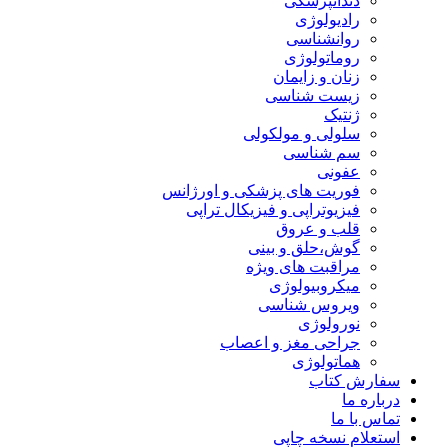
دندانپزشکی
رادیولوژی
روانشناسی
روماتولوژی
زنان و زایمان
زیست شناسی
ژنتیک
سلولی و مولکولی
سم شناسی
عفونی
فوریت های پزشکی و اورژانس
فیزیوتراپی و فیزیکال تراپی
قلب و عروق
گوش،حلق و بینی
مراقبت های ویژه
میکروبیولوژی
ویروس شناسی
نورولوژی
جراحی مغز و اعصاب
هماتولوژی
سفارش کتاب
درباره ما
تماس با ما
استعلام نسخه چاپی