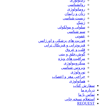
رادیولوژی
روانشناسی
روماتولوژی
زنان و زایمان
زیست شناسی
ژنتیک
سلولی و مولکولی
سم شناسی
عفونی
فوریت های پزشکی و اورژانس
فیزیوتراپی و فیزیکال تراپی
قلب و عروق
گوش،حلق و بینی
مراقبت های ویژه
میکروبیولوژی
ویروس شناسی
نورولوژی
جراحی مغز و اعصاب
هماتولوژی
سفارش کتاب
درباره ما
تماس با ما
استعلام نسخه چاپی
REQUEST