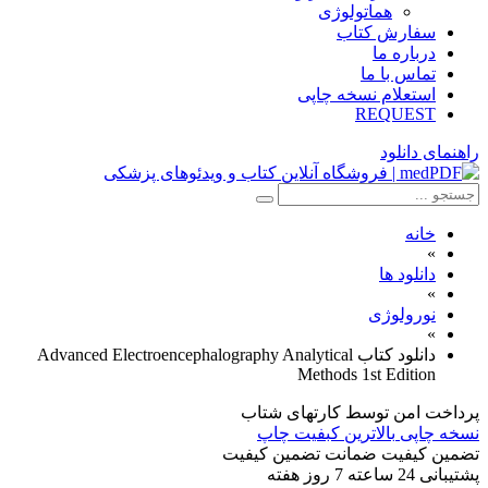
هماتولوژی
سفارش کتاب
درباره ما
تماس با ما
استعلام نسخه چاپی
REQUEST
راهنمای دانلود
خانه
»
دانلود ها
»
نورولوژی
»
دانلود کتاب Advanced Electroencephalography Analytical
Methods 1st Edition
پرداخت امن
توسط کارتهای شتاب
نسخه چاپی
بالاترین کبفیت چاپ
تضمین کیفیت
ضمانت تضمین کیفیت
پشتیبانی
24 ساعته 7 روز هفته