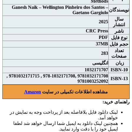
Methods
Ganesh Naik – Wellington Pinheiro dos Santos –
نويسندگان
Gaetano Gargiulo
سال
2025
انتشار
CRC Press
ناشر
PDF
نوع فايل
37MB
حجم فايل
تعداد
283
صفحات
زبان
انگلیسی
1032171707
ISBN-10
9781032171708 ,978-1032171708 , 9781032171715 ,
ISBN-13
9781003252092
مشاهده اطلاعات تکمیلی در سایت
Amazon
راهنمای خرید:
لینک دانلود فایل بلافاصله بعد از پرداخت وجه به نمایش در
خواهد آمد.
همچنین لینک دانلود به ایمیل شما ارسال خواهد شد لطفا
ایمیل خود را با دقت وارد نمایید.