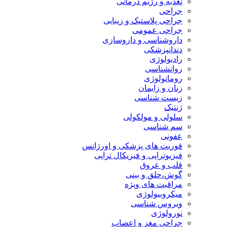
تغذیه و رژیم درمانی
جراحی
جراحی پلاستیک و زیبایی
جراحی عمومی
داروشناسی و داروسازی
دندانپزشکی
رادیولوژی
روانشناسی
روماتولوژی
زنان و زایمان
زیست شناسی
ژنتیک
سلولی و مولکولی
سم شناسی
عفونی
فوریت های پزشکی و اورژانس
فیزیوتراپی و فیزیکال تراپی
قلب و عروق
گوش،حلق و بینی
مراقبت های ویژه
میکروبیولوژی
ویروس شناسی
نورولوژی
جراحی مغز و اعصاب