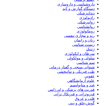
داروشناسی و داروسازی
دستگاه گوارش و کبد
دندانپزشکی
رادیولوژی
روانپزشکی
روانشناسی
روماتولوژی
ریه و مجاری تنفسی
زنان و زایمان
زیست شناسی
ژنتیک
سرطان و انکولوژی
سلولی و مولکولی
سم شناسی
شنوایی سنجی و گفتار درمانی
طب فیزیکی و توانبخشی
عفونی
علوم آزمايشگاهي
غدد و متابولیسم
فوریت های پزشکی و اورژانس
فیزیوتراپی و فیزیکال تراپی
قلب و عروق
گوش،حلق و بینی