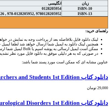
زبان
انگلیسی
0128205954
ISBN-10
9780128205952 ,978-0128205952 , 9780128206126 , 978-0128206126
ISBN-13
راهنمای خرید:
لینک دانلود فایل بلافاصله بعد از پرداخت وجه به نمایش در خواهد
همچنین لینک دانلود به ایمیل شما ارسال خواهد شد لطفا ایمیل خو
ممکن است ایمیل ارسالی به پوشه اسپم یا Bulk ایمیل شما ارسال شده باشد.
در صورتی که به هر دلیلی موفق به دانلود فایل مورد نظر نشدید 
عناوین مشابه ای که ممکن است مورد پسند شما باشد:
دانلود کتاب Stem Cell Laboratory Techniques: A Guide for Researchers and Students 1st Edition
29,000 تومان
دانلود کتاب RNA Viruses and Neurological Disorders 1st Edition