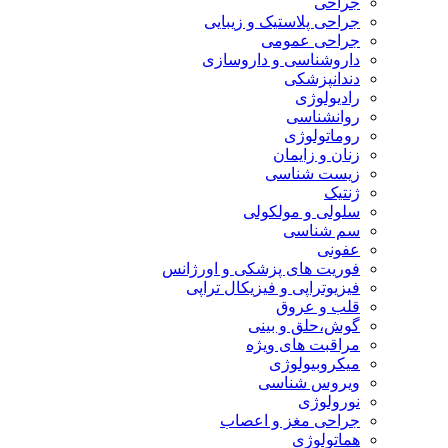
جراحی
جراحی پلاستیک و زیبایی
جراحی عمومی
داروشناسی و داروسازی
دندانپزشکی
رادیولوژی
روانشناسی
روماتولوژی
زنان و زایمان
زیست شناسی
ژنتیک
سلولی و مولکولی
سم شناسی
عفونی
فوریت های پزشکی و اورژانس
فیزیوتراپی و فیزیکال تراپی
قلب و عروق
گوش،حلق و بینی
مراقبت های ویژه
میکروبیولوژی
ویروس شناسی
نورولوژی
جراحی مغز و اعصاب
هماتولوژی