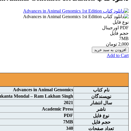
نوع فایل
PDF اورجينال
حجم فایل
7MB
2,000 تومان
افزودن به سبد خرید
Add to Cart
Advances in Animal Genomics
نام کتاب
ukanta Mondal – Ram Lakhan Singh
نويسندگان
2021
سال انتشار
Academic Press
ناشر
PDF
نوع فايل
7MB
حجم فايل
340
تعداد صفحات