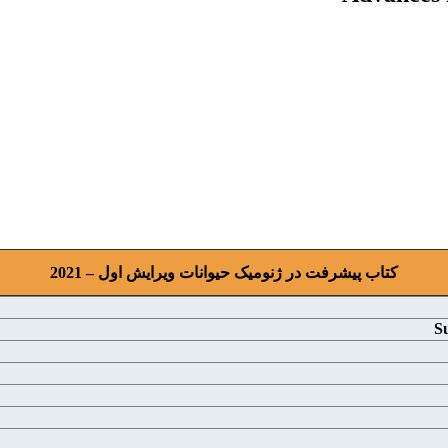
کتاب پیشرفت در ژنومیک حیوانات ويرايش اول – 2021
S