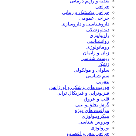
تغذیه و رژیم درمانی
جراحی
جراحی پلاستیک و زیبایی
جراحی عمومی
داروشناسی و داروسازی
دندانپزشکی
رادیولوژی
روانشناسی
روماتولوژی
زنان و زایمان
زیست شناسی
ژنتیک
سلولی و مولکولی
سم شناسی
عفونی
فوریت های پزشکی و اورژانس
فیزیوتراپی و فیزیکال تراپی
قلب و عروق
گوش،حلق و بینی
مراقبت های ویژه
میکروبیولوژی
ویروس شناسی
نورولوژی
جراحی مغز و اعصاب