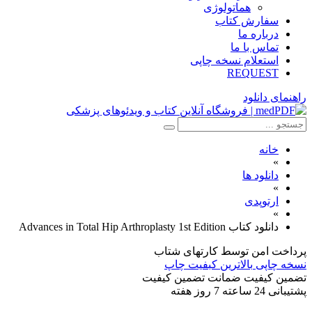
هماتولوژی
سفارش کتاب
درباره ما
تماس با ما
استعلام نسخه چاپی
REQUEST
راهنمای دانلود
خانه
»
دانلود ها
»
ارتوپدی
»
دانلود کتاب Advances in Total Hip Arthroplasty 1st Edition
پرداخت امن
توسط کارتهای شتاب
نسخه چاپی
بالاترین کبفیت چاپ
تضمین کیفیت
ضمانت تضمین کیفیت
پشتیبانی
24 ساعته 7 روز هفته