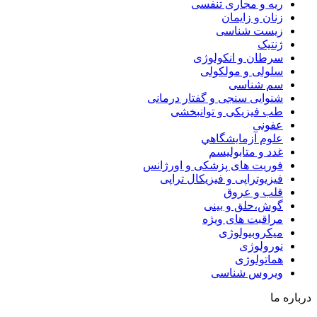
ریه و مجاری تنفسی
زنان و زایمان
زیست شناسی
ژنتیک
سرطان و انکولوژی
سلولی و مولکولی
سم شناسی
شنوایی سنجی و گفتار درمانی
طب فیزیکی و توانبخشی
عفونی
علوم آزمايشگاهي
غدد و متابولیسم
فوریت های پزشکی و اورژانس
فیزیوتراپی و فیزیکال تراپی
قلب و عروق
گوش،حلق و بینی
مراقبت های ویژه
میکروبیولوژی
نورولوژی
هماتولوژی
ویروس شناسی
درباره ما