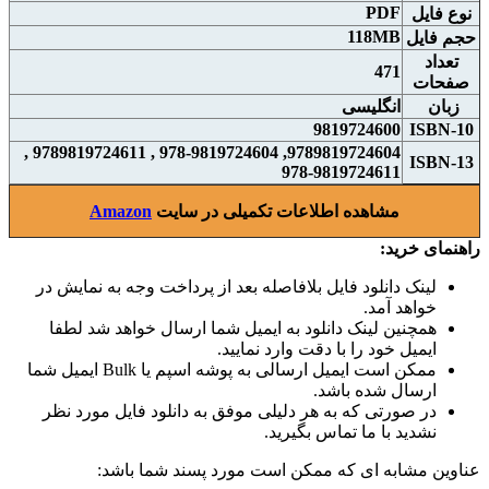
PDF
نوع فايل
118MB
حجم فايل
تعداد
471
صفحات
زبان
انگلیسی
9819724600
ISBN-10
9789819724604, 978-9819724604 , 9789819724611 ,
ISBN-13
978-9819724611
مشاهده اطلاعات تکمیلی در سایت
Amazon
راهنمای خرید:
لینک دانلود فایل بلافاصله بعد از پرداخت وجه به نمایش در
خواهد آمد.
همچنین لینک دانلود به ایمیل شما ارسال خواهد شد لطفا
ایمیل خود را با دقت وارد نمایید.
ممکن است ایمیل ارسالی به پوشه اسپم یا Bulk ایمیل شما
ارسال شده باشد.
در صورتی که به هر دلیلی موفق به دانلود فایل مورد نظر
نشدید با ما تماس بگیرید.
عناوین مشابه ای که ممکن است مورد پسند شما باشد: