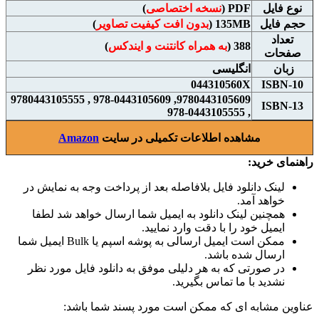
نوع فايل
PDF (
نسخه اختصاصی
)
حجم فايل
135MB (
بدون افت کیفیت تصاویر
)
تعداد
388 (
به همراه کانتنت و ایندکس
)
صفحات
زبان
انگلیسی
044310560X
ISBN-10
9780443105609, 978-0443105609 , 9780443105555
ISBN-13
, 978-0443105555
مشاهده اطلاعات تکمیلی در سایت
Amazon
راهنمای خرید:
لینک دانلود فایل بلافاصله بعد از پرداخت وجه به نمایش در
خواهد آمد.
همچنین لینک دانلود به ایمیل شما ارسال خواهد شد لطفا
ایمیل خود را با دقت وارد نمایید.
ممکن است ایمیل ارسالی به پوشه اسپم یا Bulk ایمیل شما
ارسال شده باشد.
در صورتی که به هر دلیلی موفق به دانلود فایل مورد نظر
نشدید با ما تماس بگیرید.
عناوین مشابه ای که ممکن است مورد پسند شما باشد: