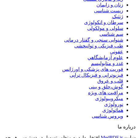
زنان و زایمان
زیست شناسی
ژنتیک
سرطان و انکولوژی
سلولی و مولکولی
سم شناسی
شنوایی سنجی و گفتار درمانی
طب فیزیکی و توانبخشی
عفونی
علوم آزمايشگاهي
غدد و متابولیسم
فوریت های پزشکی و اورژانس
فیزیوتراپی و فیزیکال تراپی
قلب و عروق
گوش،حلق و بینی
مراقبت های ویژه
میکروبیولوژی
نورولوژی
هماتولوژی
ویروس شناسی
درباره ما
سایت
MedPDF.ir
افتخار دارد به منظور تسهیل در دسترسی هر چه