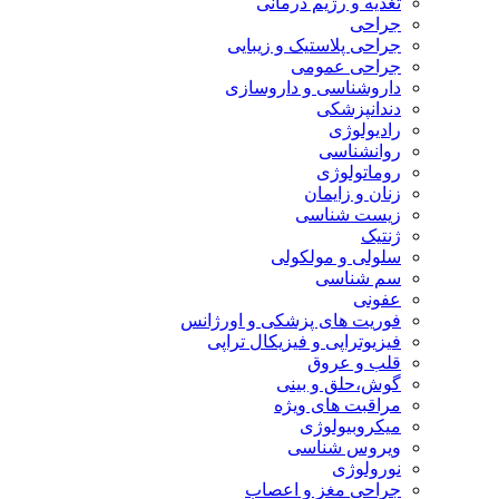
تغذیه و رژیم درمانی
جراحی
جراحی پلاستیک و زیبایی
جراحی عمومی
داروشناسی و داروسازی
دندانپزشکی
رادیولوژی
روانشناسی
روماتولوژی
زنان و زایمان
زیست شناسی
ژنتیک
سلولی و مولکولی
سم شناسی
عفونی
فوریت های پزشکی و اورژانس
فیزیوتراپی و فیزیکال تراپی
قلب و عروق
گوش،حلق و بینی
مراقبت های ویژه
میکروبیولوژی
ویروس شناسی
نورولوژی
جراحی مغز و اعصاب