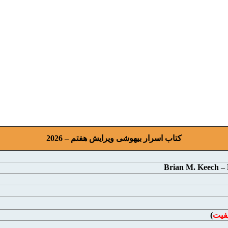
کتاب اسرار بیهوشی ويرايش هفتم – 2026
Brian M. Keech –
یفیت
)