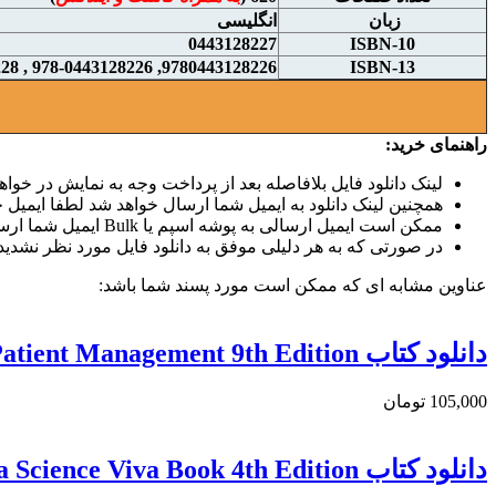
زبان
انگلیسی
0443128227
ISBN-10
9780443128226, 978-0443128226 , 9780443249228, 978-0443249228
ISBN-13
راهنمای خرید:
لینک دانلود فایل بلافاصله بعد از پرداخت وجه به نمایش در خواهد
همچنین لینک دانلود به ایمیل شما ارسال خواهد شد لطفا ایمیل خو
ممکن است ایمیل ارسالی به پوشه اسپم یا Bulk ایمیل شما ارسال شده باشد.
در صورتی که به هر دلیلی موفق به دانلود فایل مورد نظر نشدید 
عناوین مشابه ای که ممکن است مورد پسند شما باشد:
دانلود کتاب Yao & Artusio’s Anesthesiology: Problem-Oriented Patient Management 9th Edition
105,000 تومان
دانلود کتاب The Anaesthesia Science Viva Book 4th Edition