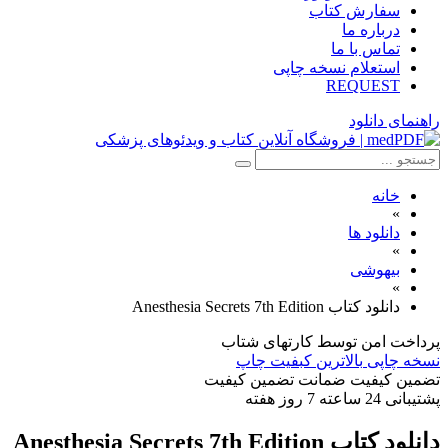
سفارش کتاب
درباره ما
تماس با ما
استعلام نسخه چاپی
REQUEST
راهنمای دانلود
خانه
»
دانلود ها
»
بیهوشی
»
دانلود کتاب Anesthesia Secrets 7th Edition
پرداخت امن
توسط کارتهای شتاب
نسخه چاپی
بالاترین کبفیت چاپ
تضمین کیفیت
ضمانت تضمین کیفیت
پشتیبانی
24 ساعته 7 روز هفته
دانلود کتاب Anesthesia Secrets 7th Edition