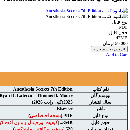
نوع فایل
PDF
حجم فایل
43MB
69,000 تومان
افزودن به سبد خرید
Add to Cart
Anesthesia Secrets 7th Edition
نام
کتاب
 Ryan D. Laterza – Thomas B. Moore
نويسندگان
سال انتشار
2025(کپی رایت 2026)
Elsevier
ناشر
نوع فايل
PDF (
نسخه اختصاصی
)
حجم فايل
43MB (
کیفیت اورجینال و بدون افت ک
تعداد صفحات
620 (
به همراه کانتنت و ایندکس
)