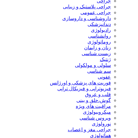
جراحی
جراحی پلاستیک و زیبایی
جراحی عمومی
داروشناسی و داروسازی
دندانپزشکی
رادیولوژی
روانشناسی
روماتولوژی
زنان و زایمان
زیست شناسی
ژنتیک
سلولی و مولکولی
سم شناسی
عفونی
فوریت های پزشکی و اورژانس
فیزیوتراپی و فیزیکال تراپی
قلب و عروق
گوش،حلق و بینی
مراقبت های ویژه
میکروبیولوژی
ویروس شناسی
نورولوژی
جراحی مغز و اعصاب
هماتولوژی