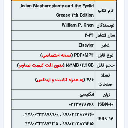
Asian Blepharoplasty and the Eyelid
نام
کتاب
Crease 4th Edition
نويسندگان
William P. Chen
سال انتشار
2024
ناشر
Elsevier
نوع فايل
PDF+MP4 (
نسخه اختصاصی
)
حجم فايل
152MB+4.4GB (
بدون افت کیفیت تصاویر
)
تعداد
486 (
به همراه کانتنت و ایندکس
)
صفحات
زبان
انگلیسی
0323878768
ISBN-10
9780323878760 , 978-0323878760 ,
ISBN-13
9780323879415 , 978-0323879415