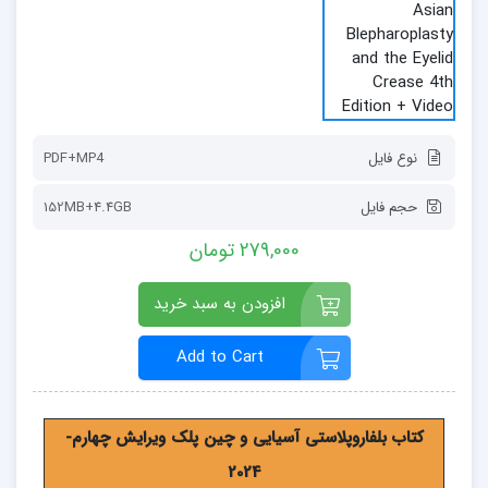
نوع فایل
PDF+MP4
حجم فایل
152MB+4.4GB
279,000 تومان
افزودن به سبد خرید
Add to Cart
کتاب بلفاروپلاستی آسیایی و چین پلک ویرایش چهارم-
2024