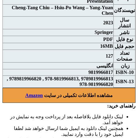
Presentation
Cheng-Tang Chiu – Hsiu-Po Wang – Yang-Yuan
نويسندگان
Chen
سال
2023
انتشار
Springer
ناشر
نوع فايل
PDF
16MB
حجم فايل
تعداد
127
صفحات
زبان
انگلیسی
9819966817
ISBN-10
9789819966813 ,978-9819966813 , 9789819966820 ,
ISBN-13
978-9819966820
مشاهده اطلاعات تکمیلی در سایت
Amazon
راهنمای خرید:
لینک دانلود فایل بلافاصله بعد از پرداخت وجه به نمایش در
خواهد آمد.
همچنین لینک دانلود به ایمیل شما ارسال خواهد شد لطفا
ایمیل خود را با دقت وارد نمایید.