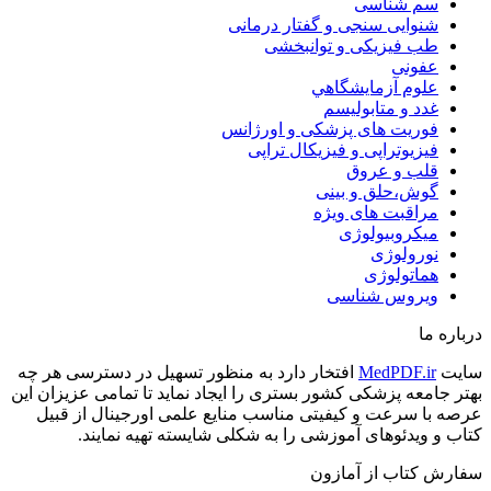
سم شناسی
شنوایی سنجی و گفتار درمانی
طب فیزیکی و توانبخشی
عفونی
علوم آزمايشگاهي
غدد و متابولیسم
فوریت های پزشکی و اورژانس
فیزیوتراپی و فیزیکال تراپی
قلب و عروق
گوش،حلق و بینی
مراقبت های ویژه
میکروبیولوژی
نورولوژی
هماتولوژی
ویروس شناسی
درباره ما
سایت
MedPDF.ir
افتخار دارد به منظور تسهیل در دسترسی هر چه
بهتر جامعه پزشکی کشور بستری را ایجاد نماید تا تمامی عزیزان این
عرصه با سرعت و کیفیتی مناسب منایع علمی اورجینال از قبیل
کتاب و ویدئوهای آموزشی را به شکلی شایسته تهیه نمایند.
سفارش کتاب از آمازون