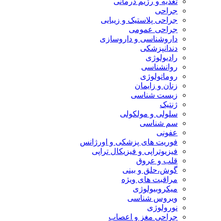
تغذیه و رژیم درمانی
جراحی
جراحی پلاستیک و زیبایی
جراحی عمومی
داروشناسی و داروسازی
دندانپزشکی
رادیولوژی
روانشناسی
روماتولوژی
زنان و زایمان
زیست شناسی
ژنتیک
سلولی و مولکولی
سم شناسی
عفونی
فوریت های پزشکی و اورژانس
فیزیوتراپی و فیزیکال تراپی
قلب و عروق
گوش،حلق و بینی
مراقبت های ویژه
میکروبیولوژی
ویروس شناسی
نورولوژی
جراحی مغز و اعصاب