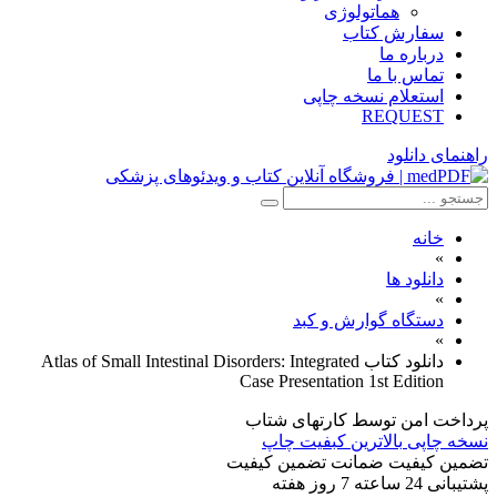
هماتولوژی
سفارش کتاب
درباره ما
تماس با ما
استعلام نسخه چاپی
REQUEST
راهنمای دانلود
خانه
»
دانلود ها
»
دستگاه گوارش و کبد
»
دانلود کتاب Atlas of Small Intestinal Disorders: Integrated
Case Presentation 1st Edition
پرداخت امن
توسط کارتهای شتاب
نسخه چاپی
بالاترین کبفیت چاپ
تضمین کیفیت
ضمانت تضمین کیفیت
پشتیبانی
24 ساعته 7 روز هفته