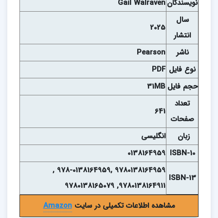
نويسندگان
Gail Walraven
سال
2025
انتشار
ناشر
Pearson
نوع فايل
PDF
حجم فايل
31MB
تعداد
641
صفحات
زبان
انگلیسی
0138164959
ISBN-10
9780138164959 ,978-0138164959 ,
ISBN-13
9780138164911, 9780138165079
مشاهده اطلاعات تکمیلی در سایت
Amazon