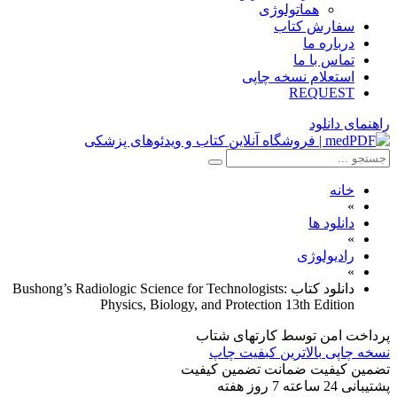
هماتولوژی
سفارش کتاب
درباره ما
تماس با ما
استعلام نسخه چاپی
REQUEST
راهنمای دانلود
خانه
»
دانلود ها
»
رادیولوژی
»
دانلود کتاب Bushong’s Radiologic Science for Technologists:
Physics, Biology, and Protection 13th Edition
پرداخت امن
توسط کارتهای شتاب
نسخه چاپی
بالاترین کبفیت چاپ
تضمین کیفیت
ضمانت تضمین کیفیت
پشتیبانی
24 ساعته 7 روز هفته