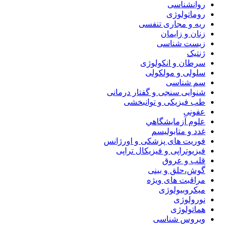
روانشناسی
روماتولوژی
ریه و مجاری تنفسی
زنان و زایمان
زیست شناسی
ژنتیک
سرطان و انکولوژی
سلولی و مولکولی
سم شناسی
شنوایی سنجی و گفتار درمانی
طب فیزیکی و توانبخشی
عفونی
علوم آزمايشگاهي
غدد و متابولیسم
فوریت های پزشکی و اورژانس
فیزیوتراپی و فیزیکال تراپی
قلب و عروق
گوش،حلق و بینی
مراقبت های ویژه
میکروبیولوژی
نورولوژی
هماتولوژی
ویروس شناسی