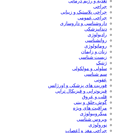
تغذیه و رژیم درمانی
جراحی
جراحی پلاستیک و زیبایی
جراحی عمومی
داروشناسی و داروسازی
دندانپزشکی
رادیولوژی
روانشناسی
روماتولوژی
زنان و زایمان
زیست شناسی
ژنتیک
سلولی و مولکولی
سم شناسی
عفونی
فوریت های پزشکی و اورژانس
فیزیوتراپی و فیزیکال تراپی
قلب و عروق
گوش،حلق و بینی
مراقبت های ویژه
میکروبیولوژی
ویروس شناسی
نورولوژی
جراحی مغز و اعصاب