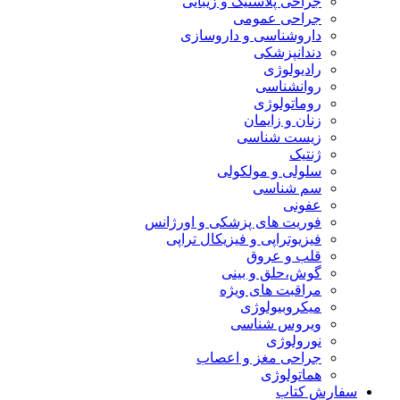
جراحی پلاستیک و زیبایی
جراحی عمومی
داروشناسی و داروسازی
دندانپزشکی
رادیولوژی
روانشناسی
روماتولوژی
زنان و زایمان
زیست شناسی
ژنتیک
سلولی و مولکولی
سم شناسی
عفونی
فوریت های پزشکی و اورژانس
فیزیوتراپی و فیزیکال تراپی
قلب و عروق
گوش،حلق و بینی
مراقبت های ویژه
میکروبیولوژی
ویروس شناسی
نورولوژی
جراحی مغز و اعصاب
هماتولوژی
سفارش کتاب