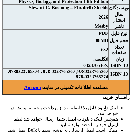
Physics, Biology, and Protection 13th Edition
Stewart C. Bushong – Elizabeth Shields
نويسندگان
سال
2026
انتشار
Mosby
ناشر
PDF
نوع فايل
88MB
حجم فايل
تعداد
632
صفحات
زبان
انگلیسی
032376536X
ISBN-10
9780323765367, 978-0323765367 , 9780323765374,
ISBN-13
978-0323765374
مشاهده اطلاعات تکمیلی در سایت
Amazon
راهنمای خرید:
لینک دانلود فایل بلافاصله بعد از پرداخت وجه به نمایش در
خواهد آمد.
همچنین لینک دانلود به ایمیل شما ارسال خواهد شد لطفا
ایمیل خود را با دقت وارد نمایید.
ممکن است ایمیل ارسالی به پوشه اسپم یا Bulk ایمیل شما