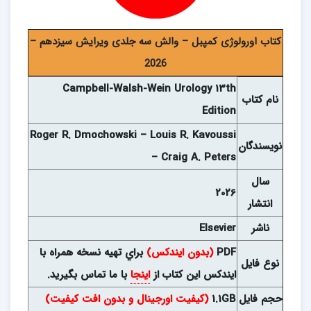
کتاب اورولوژی کمپبل – والش سه جلدی ویرایش سیزدهم –
2026
Campbell-Walsh-Wein Urology 13th
نام کتاب
Edition
Roger R. Dmochowski – Louis R. Kavoussi
نويسندگان
– Craig A. Peters
سال
2026
انتشار
ناشر
Elsevier
PDF
(بدون ایندکس)
براي تهيه نسخه همراه با
نوع فايل
ایندکس اين کتاب از
اينجا
با ما تماس بگیرید.
حجم فايل
1.1GB
(کیفیت اورجینال و بدون افت کیفیت)