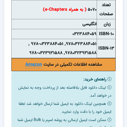
تعداد
5070
( به همراه e-Chapters)
صفحات
زبان
انگلیسی
0323884059
ISBN-10
9780323884051, 978-0323884051 ,
ISBN-13
9780323931588, 978-0323931588
مشاهده اطلاعات تکمیلی در سایت
Amazon
راهنمای خرید:
لینک دانلود فایل بلافاصله بعد از پرداخت وجه به نمایش
در خواهد آمد.
همچنین لینک دانلود به ایمیل شما ارسال خواهد شد لطفا
ایمیل خود را با دقت وارد نمایید.
ممکن است ایمیل ارسالی به پوشه اسپم یا Bulk ایمیل شما