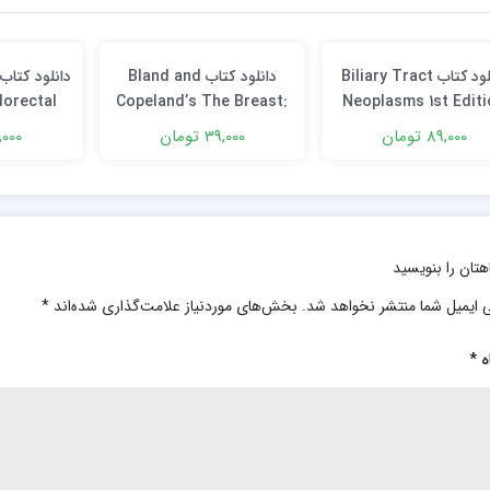
دانلود کتاب Biliary Tract
دانلود كتاب Bland and
lorectal
Copeland’s The Breast:
Neoplasms 1st Editi
Concepts,
Comprehensive
89,000 تومان
39,000 تومان
49,000 
aging and
Management of Benign
spectives
and Malignant Diseases
ion
6th Edition + Video
هتان را بنویسید
 ایمیل شما منتشر نخواهد شد.
بخش‌های موردنیاز علامت‌گذاری شده‌اند
*
ه
*