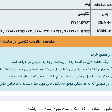
داد صفحات
391
زبان
انگلیسی
1774916762
ISBN-10
9781774916766 ,978-1774916766, 9781774916773 , 9781003503071
ISBN-13
مشاهده اطلاعات تکمیلی در سایت
n
راهنمای خرید:
لینک دانلود فایل بلافاصله بعد از پرداخت وجه به نمایش در خواهد آمد.
همچنین لینک دانلود به ایمیل شما ارسال خواهد شد لطفا ایمیل خود را با دقت وار
ممکن است ایمیل ارسالی به پوشه اسپم یا Bulk ایمیل شما ارسال شده باشد.
در صورتی که به هر دلیلی موفق به دانلود فایل مورد نظر نشدید با ما تماس بگیری
ناوین مشابه ای که ممکن است مورد پسند شما باشد: