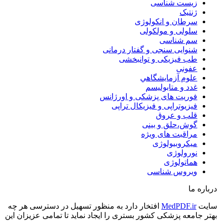
زیست شناسی
ژنتیک
سرطان و انکولوژی
سلولی و مولکولی
سم شناسی
شنوایی سنجی و گفتار درمانی
طب فیزیکی و توانبخشی
عفونی
علوم آزمايشگاهي
غدد و متابولیسم
فوریت های پزشکی و اورژانس
فیزیوتراپی و فیزیکال تراپی
قلب و عروق
گوش،حلق و بینی
مراقبت های ویژه
میکروبیولوژی
نورولوژی
هماتولوژی
ویروس شناسی
درباره ما
سایت
MedPDF.ir
افتخار دارد به منظور تسهیل در دسترسی هر چه
بهتر جامعه پزشکی کشور بستری را ایجاد نماید تا تمامی عزیزان این