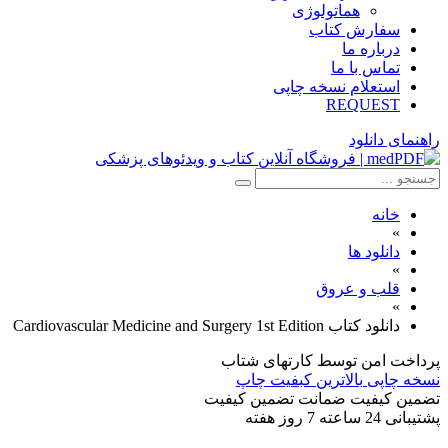
هماتولوژی
سفارش کتاب
درباره ما
تماس با ما
استعلام نسخه چاپی
REQUEST
راهنمای دانلود
خانه
»
دانلود ها
»
قلب و عروق
»
دانلود کتاب Cardiovascular Medicine and Surgery 1st Edition
پرداخت امن
توسط کارتهای شتاب
نسخه چاپی
بالاترین کبفیت چاپ
تضمین کیفیت
ضمانت تضمین کیفیت
پشتیبانی
24 ساعته 7 روز هفته