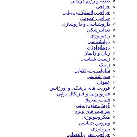
تغذیه و رژیم درمانی
جراحی
جراحی پلاستیک و زیبایی
جراحی عمومی
داروشناسی و داروسازی
دندانپزشکی
رادیولوژی
روانشناسی
روماتولوژی
زنان و زایمان
زیست شناسی
ژنتیک
سلولی و مولکولی
سم شناسی
عفونی
فوریت های پزشکی و اورژانس
فیزیوتراپی و فیزیکال تراپی
قلب و عروق
گوش،حلق و بینی
مراقبت های ویژه
میکروبیولوژی
ویروس شناسی
نورولوژی
جراحی مغز و اعصاب