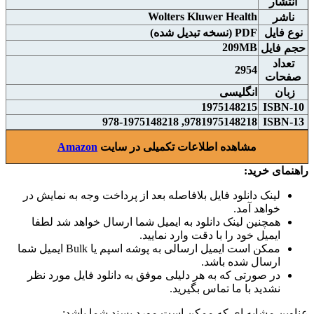
انتشار
Wolters Kluwer Health
ناشر
نوع فايل
PDF (نسخه تبدیل شده)
209MB
حجم فايل
تعداد
2954
صفحات
زبان
انگلیسی
1975148215
ISBN-10
9781975148218, 978-1975148218
ISBN-13
مشاهده اطلاعات تکمیلی در سایت
Amazon
راهنمای خرید:
لینک دانلود فایل بلافاصله بعد از پرداخت وجه به نمایش در
خواهد آمد.
همچنین لینک دانلود به ایمیل شما ارسال خواهد شد لطفا
ایمیل خود را با دقت وارد نمایید.
ممکن است ایمیل ارسالی به پوشه اسپم یا Bulk ایمیل شما
ارسال شده باشد.
در صورتی که به هر دلیلی موفق به دانلود فایل مورد نظر
نشدید با ما تماس بگیرید.
عناوین مشابه ای که ممکن است مورد پسند شما باشد: