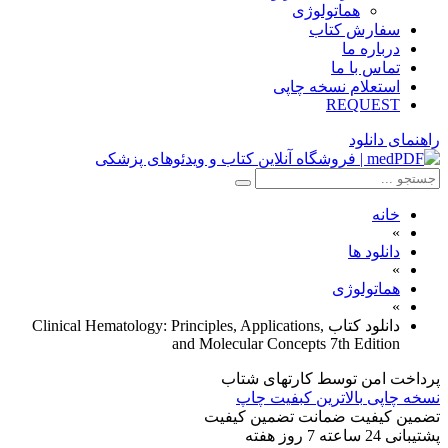
هماتولوژی
سفارش کتاب
درباره ما
تماس با ما
استعلام نسخه چاپی
REQUEST
راهنمای دانلود
خانه
»
دانلود ها
»
هماتولوژی
»
دانلود کتاب Clinical Hematology: Principles, Applications,
and Molecular Concepts 7th Edition
پرداخت امن
توسط کارتهای شتاب
نسخه چاپی
بالاترین کبفیت چاپ
تضمین کیفیت
ضمانت تضمین کیفیت
پشتیبانی
24 ساعته 7 روز هفته