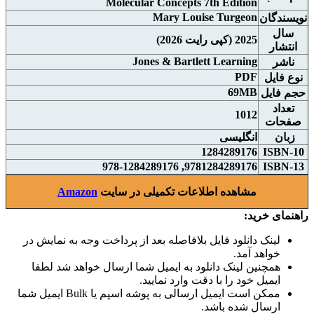
Molecular Concepts 7th Edition
Mary Louise Turgeon
نويسندگان
سال
2025 (کپی رایت 2026)
انتشار
Jones & Bartlett Learning
ناشر
PDF
نوع فايل
69MB
حجم فايل
تعداد
1012
صفحات
زبان
انگلیسی
1284289176
ISBN-10
9781284289176, 978-1284289176
ISBN-13
مشاهده اطلاعات تکمیلی در سایت
Amazon
راهنمای خرید:
لینک دانلود فایل بلافاصله بعد از پرداخت وجه به نمایش در
خواهد آمد.
همچنین لینک دانلود به ایمیل شما ارسال خواهد شد لطفا
ایمیل خود را با دقت وارد نمایید.
ممکن است ایمیل ارسالی به پوشه اسپم یا Bulk ایمیل شما
ارسال شده باشد.