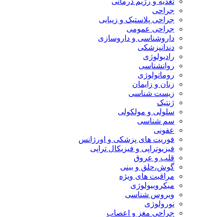
تغذیه و رژیم درمانی
جراحی
جراحی پلاستیک و زیبایی
جراحی عمومی
داروشناسی و داروسازی
دندانپزشکی
رادیولوژی
روانشناسی
روماتولوژی
زنان و زایمان
زیست شناسی
ژنتیک
سلولی و مولکولی
سم شناسی
عفونی
فوریت های پزشکی و اورژانس
فیزیوتراپی و فیزیکال تراپی
قلب و عروق
گوش،حلق و بینی
مراقبت های ویژه
میکروبیولوژی
ویروس شناسی
نورولوژی
جراحی مغز و اعصاب