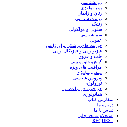
روانشناسی
روماتولوژی
زنان و زایمان
زیست شناسی
ژنتیک
سلولی و مولکولی
سم شناسی
عفونی
فوریت های پزشکی و اورژانس
فیزیوتراپی و فیزیکال تراپی
قلب و عروق
گوش،حلق و بینی
مراقبت های ویژه
میکروبیولوژی
ویروس شناسی
نورولوژی
جراحی مغز و اعصاب
هماتولوژی
سفارش کتاب
درباره ما
تماس با ما
استعلام نسخه چاپی
REQUEST