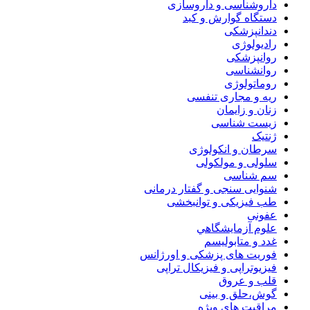
داروشناسی و داروسازی
دستگاه گوارش و کبد
دندانپزشکی
رادیولوژی
روانپزشکی
روانشناسی
روماتولوژی
ریه و مجاری تنفسی
زنان و زایمان
زیست شناسی
ژنتیک
سرطان و انکولوژی
سلولی و مولکولی
سم شناسی
شنوایی سنجی و گفتار درمانی
طب فیزیکی و توانبخشی
عفونی
علوم آزمايشگاهي
غدد و متابولیسم
فوریت های پزشکی و اورژانس
فیزیوتراپی و فیزیکال تراپی
قلب و عروق
گوش،حلق و بینی
مراقبت های ویژه