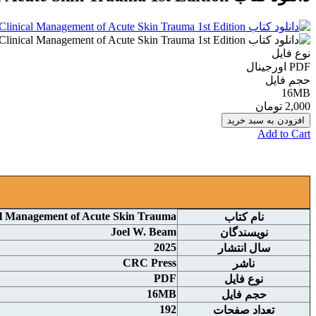
نوع فایل
PDF اورجينال
حجم فایل
16MB
2,000 تومان
افزودن به سبد خرید
Add to Cart
al Management of Acute Skin Trauma
نام کتاب
Joel W. Beam
نويسندگان
2025
سال انتشار
CRC Press
ناشر
PDF
نوع فايل
16MB
حجم فايل
192
تعداد صفحات