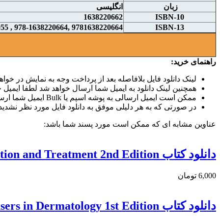
زبان
انگلیسی
1638220662
ISBN-10
9781638220664 ,978-1638220664 , 9781003523055, 978-1003523055
ISBN-13
راهنمای خرید:
لینک دانلود فایل بلافاصله بعد از پرداخت وجه به نمایش در خواهد
همچنین لینک دانلود به ایمیل شما ارسال خواهد شد لطفا ایمیل خو
ممکن است ایمیل ارسالی به پوشه اسپم یا Bulk ایمیل شما ارسال شده باشد.
در صورتی که به هر دلیلی موفق به دانلود فایل مورد نظر نشدید 
عناوین مشابه ای که ممکن است مورد پسند شما باشد:
دانلود کتاب Acne Scars: Classification and Treatment 2nd Edition
6,000 تومان
دانلود كتاب Updates on Lasers in Dermatology 1st Edition