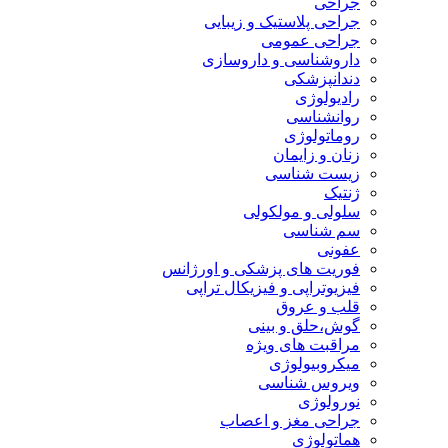
جراحی
جراحی پلاستیک و زیبایی
جراحی عمومی
داروشناسی و داروسازی
دندانپزشکی
رادیولوژی
روانشناسی
روماتولوژی
زنان و زایمان
زیست شناسی
ژنتیک
سلولی و مولکولی
سم شناسی
عفونی
فوریت های پزشکی و اورژانس
فیزیوتراپی و فیزیکال تراپی
قلب و عروق
گوش،حلق و بینی
مراقبت های ویژه
میکروبیولوژی
ویروس شناسی
نورولوژی
جراحی مغز و اعصاب
هماتولوژی