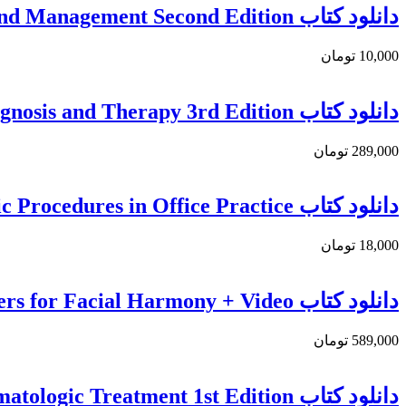
دانلود کتاب Nail Disorders: A Practical Guide to Diagnosis and Management Second Edition
10,000 تومان
دانلود کتاب Fungal Infections of the Nail and Scalp: The Current Approach to Diagnosis and Therapy 3rd Edition
289,000 تومان
دانلود کتاب Dermatologic and Cosmetic Procedures in Office Practice
18,000 تومان
دانلود کتاب Dermal Fillers for Facial Harmony + Video
589,000 تومان
دانلود کتاب Fitzpatrick’s Therapeutics: A Clinician’s Guide to Dermatologic Treatment 1st Edition