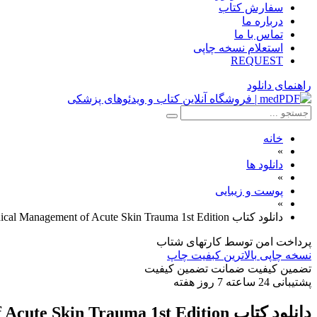
سفارش کتاب
درباره ما
تماس با ما
استعلام نسخه چاپی
REQUEST
راهنمای دانلود
خانه
»
دانلود ها
»
پوست و زیبایی
»
دانلود کتاب Clinical Management of Acute Skin Trauma 1st Edition
پرداخت امن
توسط کارتهای شتاب
نسخه چاپی
بالاترین کبفیت چاپ
تضمین کیفیت
ضمانت تضمین کیفیت
پشتیبانی
24 ساعته 7 روز هفته
دانلود کتاب Clinical Management of Acute Skin Trauma 1st Edition