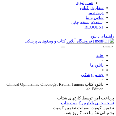
هماتولوژی
سفارش کتاب
درباره ما
تماس با ما
استعلام نسخه چاپی
REQUEST
راهنمای دانلود
خانه
»
دانلود ها
»
چشم پزشکی
»
دانلود کتاب Clinical Ophthalmic Oncology: Retinal Tumors
4h Edition
پرداخت امن
توسط کارتهای شتاب
نسخه چاپی
بالاترین کبفیت چاپ
تضمین کیفیت
ضمانت تضمین کیفیت
پشتیبانی
24 ساعته 7 روز هفته