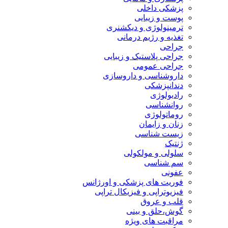
پزشکی داخلی
پوست و زیبایی
ترمینولوژی و دیکشنری
تغذیه و رژیم درمانی
جراحی
جراحی پلاستیک و زیبایی
جراحی عمومی
داروشناسی و داروسازی
دندانپزشکی
رادیولوژی
روانشناسی
روماتولوژی
زنان و زایمان
زیست شناسی
ژنتیک
سلولی و مولکولی
سم شناسی
عفونی
فوریت های پزشکی و اورژانس
فیزیوتراپی و فیزیکال تراپی
قلب و عروق
گوش،حلق و بینی
مراقبت های ویژه