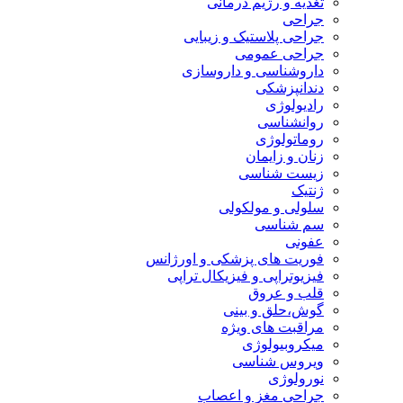
تغذیه و رژیم درمانی
جراحی
جراحی پلاستیک و زیبایی
جراحی عمومی
داروشناسی و داروسازی
دندانپزشکی
رادیولوژی
روانشناسی
روماتولوژی
زنان و زایمان
زیست شناسی
ژنتیک
سلولی و مولکولی
سم شناسی
عفونی
فوریت های پزشکی و اورژانس
فیزیوتراپی و فیزیکال تراپی
قلب و عروق
گوش،حلق و بینی
مراقبت های ویژه
میکروبیولوژی
ویروس شناسی
نورولوژی
جراحی مغز و اعصاب