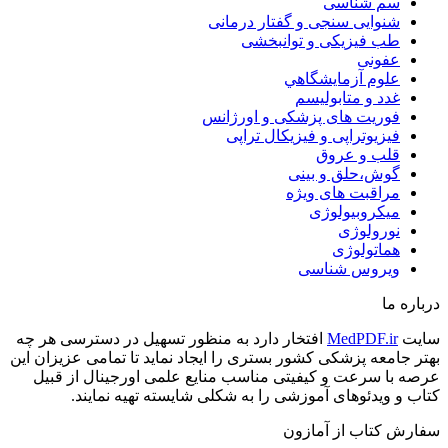
سم شناسی
شنوایی سنجی و گفتار درمانی
طب فیزیکی و توانبخشی
عفونی
علوم آزمايشگاهي
غدد و متابولیسم
فوریت های پزشکی و اورژانس
فیزیوتراپی و فیزیکال تراپی
قلب و عروق
گوش،حلق و بینی
مراقبت های ویژه
میکروبیولوژی
نورولوژی
هماتولوژی
ویروس شناسی
درباره ما
سایت
MedPDF.ir
افتخار دارد به منظور تسهیل در دسترسی هر چه
بهتر جامعه پزشکی کشور بستری را ایجاد نماید تا تمامی عزیزان این
عرصه با سرعت و کیفیتی مناسب منایع علمی اورجینال از قبیل
کتاب و ویدئوهای آموزشی را به شکلی شایسته تهیه نمایند.
سفارش کتاب از آمازون