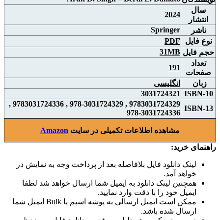
سال
2024
انتشار
Springer
ناشر
نوع فايل
PDF
31MB
حجم فايل
تعداد
191
صفحات
زبان
انگلیسی
3031724321
ISBN-10
9783031724329 , 978-3031724329 , 9783031724336 ,
ISBN-13
978-3031724336
مشاهده اطلاعات تکمیلی در سایت
Amazon
راهنمای خرید:
لینک دانلود فایل بلافاصله بعد از پرداخت وجه به نمایش در
خواهد آمد.
همچنین لینک دانلود به ایمیل شما ارسال خواهد شد لطفا
ایمیل خود را با دقت وارد نمایید.
ممکن است ایمیل ارسالی به پوشه اسپم یا Bulk ایمیل شما
ارسال شده باشد.