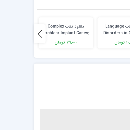
دانلود کتاب Language
دانلود كتاب Complex
دانلود
e Fundamentals
Cochlear Implant Cases:
Disorders in 
d Edition
Management and
Fundamental 
تومان
79,000 تومان
2,000 تومان
Troubleshooting 1st
of Assessm
Edition
Interventio
Editio