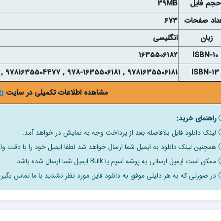
حجم فايل
39MB
داد صفحات
673
زبان
انگلیسی
1635506182
ISBN-10
9781635506181 , 978-1635506181 , 9781635504477 , 978-1635504477
ISBN-13
مشاهده اطلاعات تکمیلی در سایت
n
راهنمای خرید:
لینک دانلود فایل بلافاصله بعد از پرداخت وجه به نمایش در خواهد آمد.
همچنین لینک دانلود به ایمیل شما ارسال خواهد شد لطفا ایمیل خود را با دقت وار
ممکن است ایمیل ارسالی به پوشه اسپم یا Bulk ایمیل شما ارسال شده باشد.
در صورتی که به هر دلیلی موفق به دانلود فایل مورد نظر نشدید با ما تماس بگیری