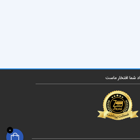
اد شما افتخار ماست
0