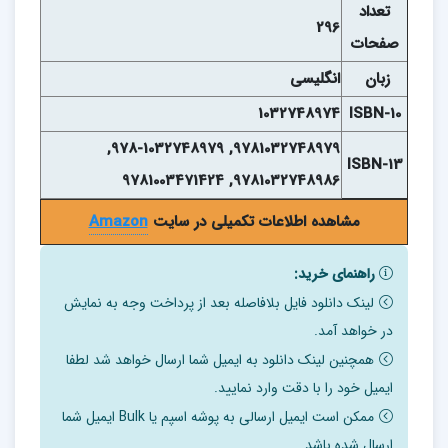
تعداد
296
صفحات
زبان
انگلیسی
1032748974
ISBN-10
9781032748979, 978-1032748979,
ISBN-13
9781032748986, 9781003471424
مشاهده اطلاعات تکمیلی در سایت
Amazon
راهنمای خرید:
لینک دانلود فایل بلافاصله بعد از پرداخت وجه به نمایش
در خواهد آمد.
همچنین لینک دانلود به ایمیل شما ارسال خواهد شد لطفا
ایمیل خود را با دقت وارد نمایید.
ممکن است ایمیل ارسالی به پوشه اسپم یا Bulk ایمیل شما
ارسال شده باشد.