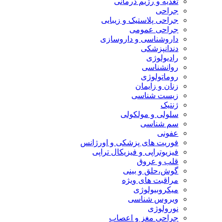
تغذیه و رژیم درمانی
جراحی
جراحی پلاستیک و زیبایی
جراحی عمومی
داروشناسی و داروسازی
دندانپزشکی
رادیولوژی
روانشناسی
روماتولوژی
زنان و زایمان
زیست شناسی
ژنتیک
سلولی و مولکولی
سم شناسی
عفونی
فوریت های پزشکی و اورژانس
فیزیوتراپی و فیزیکال تراپی
قلب و عروق
گوش،حلق و بینی
مراقبت های ویژه
میکروبیولوژی
ویروس شناسی
نورولوژی
جراحی مغز و اعصاب