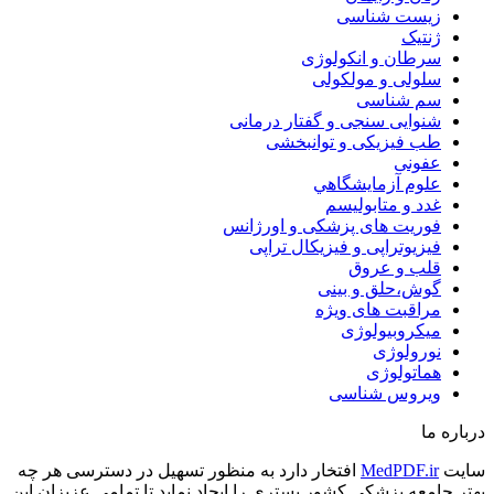
زیست شناسی
ژنتیک
سرطان و انکولوژی
سلولی و مولکولی
سم شناسی
شنوایی سنجی و گفتار درمانی
طب فیزیکی و توانبخشی
عفونی
علوم آزمايشگاهي
غدد و متابولیسم
فوریت های پزشکی و اورژانس
فیزیوتراپی و فیزیکال تراپی
قلب و عروق
گوش،حلق و بینی
مراقبت های ویژه
میکروبیولوژی
نورولوژی
هماتولوژی
ویروس شناسی
درباره ما
سایت
MedPDF.ir
افتخار دارد به منظور تسهیل در دسترسی هر چه
بهتر جامعه پزشکی کشور بستری را ایجاد نماید تا تمامی عزیزان این