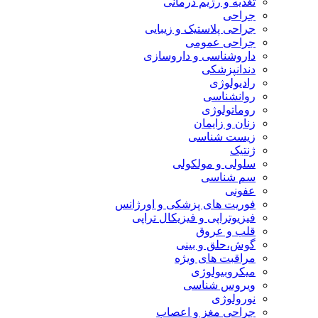
تغذیه و رژیم درمانی
جراحی
جراحی پلاستیک و زیبایی
جراحی عمومی
داروشناسی و داروسازی
دندانپزشکی
رادیولوژی
روانشناسی
روماتولوژی
زنان و زایمان
زیست شناسی
ژنتیک
سلولی و مولکولی
سم شناسی
عفونی
فوریت های پزشکی و اورژانس
فیزیوتراپی و فیزیکال تراپی
قلب و عروق
گوش،حلق و بینی
مراقبت های ویژه
میکروبیولوژی
ویروس شناسی
نورولوژی
جراحی مغز و اعصاب