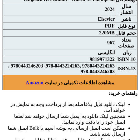
سال
2024
انتشار
Elsevier
ناشر
PDF
نوع فايل
220MB
حجم فايل
تعداد
967
صفحات
زبان
انگلیسی
9819971322
ISBN-10
9780443224263 ,978-0443224263, 9780443246203 ,
ISBN-13
978-0443246203
مشاهده اطلاعات تکمیلی در سایت
Amazon
راهنمای خرید:
لینک دانلود فایل بلافاصله بعد از پرداخت وجه به نمایش در
خواهد آمد.
همچنین لینک دانلود به ایمیل شما ارسال خواهد شد لطفا
ایمیل خود را با دقت وارد نمایید.
ممکن است ایمیل ارسالی به پوشه اسپم یا Bulk ایمیل شما
ارسال شده باشد.
در صورتی که به هر دلیلی موفق به دانلود فایل مورد نظر