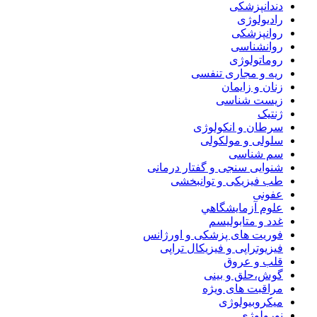
دندانپزشکی
رادیولوژی
روانپزشکی
روانشناسی
روماتولوژی
ریه و مجاری تنفسی
زنان و زایمان
زیست شناسی
ژنتیک
سرطان و انکولوژی
سلولی و مولکولی
سم شناسی
شنوایی سنجی و گفتار درمانی
طب فیزیکی و توانبخشی
عفونی
علوم آزمايشگاهي
غدد و متابولیسم
فوریت های پزشکی و اورژانس
فیزیوتراپی و فیزیکال تراپی
قلب و عروق
گوش،حلق و بینی
مراقبت های ویژه
میکروبیولوژی
نورولوژی