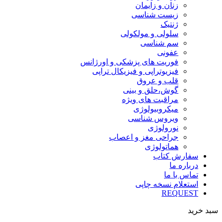
زنان و زایمان
زیست شناسی
ژنتیک
سلولی و مولکولی
سم شناسی
عفونی
فوریت های پزشکی و اورژانس
فیزیوتراپی و فیزیکال تراپی
قلب و عروق
گوش،حلق و بینی
مراقبت های ویژه
میکروبیولوژی
ویروس شناسی
نورولوژی
جراحی مغز و اعصاب
هماتولوژی
سفارش کتاب
درباره ما
تماس با ما
استعلام نسخه چاپی
REQUEST
سبد خرید