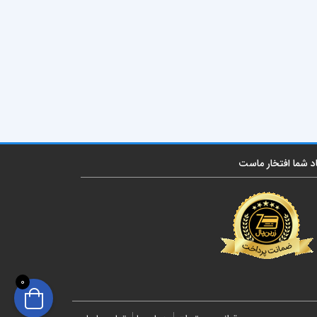
اد شما افتخار ماست
0