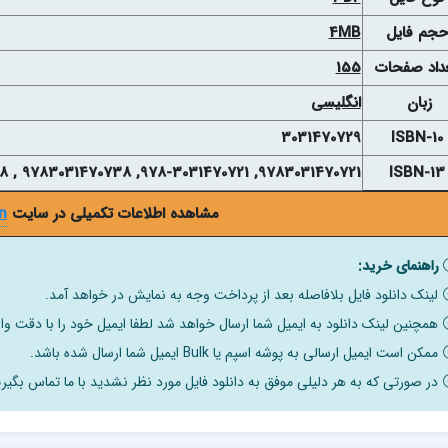
حجم فايل
4MB
داد صفحات
155
زبان
انگلیسی
3031470729
ISBN-10
9783031470721, 978-3031470721, 9783031470738 , 978-3031470738
ISBN-13
مشاهده اطلاعات تکمیلی در سایت
n
راهنمای خرید:
لینک دانلود فایل بلافاصله بعد از پرداخت وجه به نمایش در خواهد آمد.
همچنین لینک دانلود به ایمیل شما ارسال خواهد شد لطفا ایمیل خود را با دقت وار
ممکن است ایمیل ارسالی به پوشه اسپم یا Bulk ایمیل شما ارسال شده باشد.
در صورتی که به هر دلیلی موفق به دانلود فایل مورد نظر نشدید با ما تماس بگیری