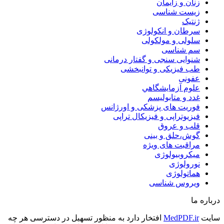
زنان و زایمان
زیست شناسی
ژنتیک
سرطان و انکولوژی
سلولی و مولکولی
سم شناسی
شنوایی سنجی و گفتار درمانی
طب فیزیکی و توانبخشی
عفونی
علوم آزمايشگاهي
غدد و متابولیسم
فوریت های پزشکی و اورژانس
فیزیوتراپی و فیزیکال تراپی
قلب و عروق
گوش،حلق و بینی
مراقبت های ویژه
میکروبیولوژی
نورولوژی
هماتولوژی
ویروس شناسی
درباره ما
سایت
MedPDF.ir
افتخار دارد به منظور تسهیل در دسترسی هر چه