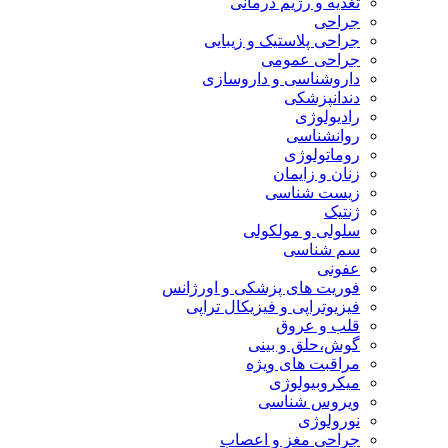
تغذیه و رژیم درمانی
جراحی
جراحی پلاستیک و زیبایی
جراحی عمومی
داروشناسی و داروسازی
دندانپزشکی
رادیولوژی
روانشناسی
روماتولوژی
زنان و زایمان
زیست شناسی
ژنتیک
سلولی و مولکولی
سم شناسی
عفونی
فوریت های پزشکی و اورژانس
فیزیوتراپی و فیزیکال تراپی
قلب و عروق
گوش،حلق و بینی
مراقبت های ویژه
میکروبیولوژی
ویروس شناسی
نورولوژی
جراحی مغز و اعصاب