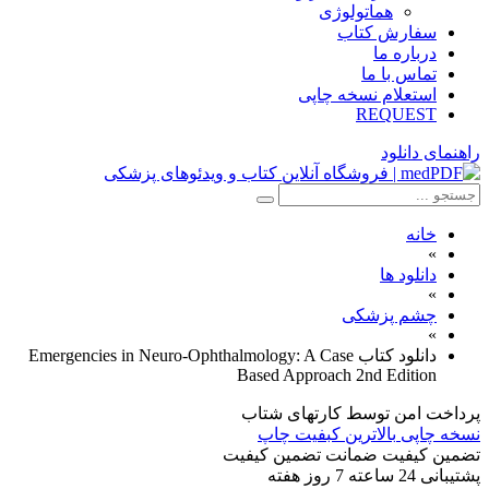
هماتولوژی
سفارش کتاب
درباره ما
تماس با ما
استعلام نسخه چاپی
REQUEST
راهنمای دانلود
خانه
»
دانلود ها
»
چشم پزشکی
»
دانلود کتاب Emergencies in Neuro-Ophthalmology: A Case
Based Approach 2nd Edition
پرداخت امن
توسط کارتهای شتاب
نسخه چاپی
بالاترین کبفیت چاپ
تضمین کیفیت
ضمانت تضمین کیفیت
پشتیبانی
24 ساعته 7 روز هفته