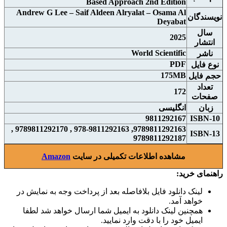
Based Approach 2nd Edition
Andrew G Lee – Saif Aldeen Alryalat – Osama Al
نويسندگان
Deyabat
سال
2025
انتشار
World Scientific
ناشر
PDF
نوع فايل
175MB
حجم فايل
تعداد
172
صفحات
زبان
انگلیسی
9811292167
ISBN-10
9789811292163, 978-9811292163 , 9789811292170 ,
ISBN-13
9789811292187
مشاهده اطلاعات تکمیلی در سایت
Amazon
راهنمای خرید:
لینک دانلود فایل بلافاصله بعد از پرداخت وجه به نمایش در
خواهد آمد.
همچنین لینک دانلود به ایمیل شما ارسال خواهد شد لطفا
ایمیل خود را با دقت وارد نمایید.