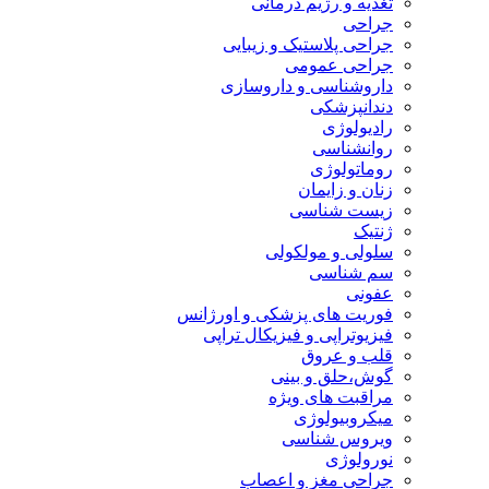
تغذیه و رژیم درمانی
جراحی
جراحی پلاستیک و زیبایی
جراحی عمومی
داروشناسی و داروسازی
دندانپزشکی
رادیولوژی
روانشناسی
روماتولوژی
زنان و زایمان
زیست شناسی
ژنتیک
سلولی و مولکولی
سم شناسی
عفونی
فوریت های پزشکی و اورژانس
فیزیوتراپی و فیزیکال تراپی
قلب و عروق
گوش،حلق و بینی
مراقبت های ویژه
میکروبیولوژی
ویروس شناسی
نورولوژی
جراحی مغز و اعصاب