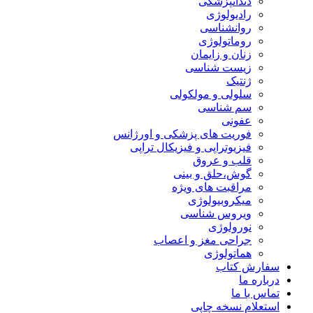
دندانپزشکی
رادیولوژی
روانشناسی
روماتولوژی
زنان و زایمان
زیست شناسی
ژنتیک
سلولی و مولکولی
سم شناسی
عفونی
فوریت های پزشکی و اورژانس
فیزیوتراپی و فیزیکال تراپی
قلب و عروق
گوش،حلق و بینی
مراقبت های ویژه
میکروبیولوژی
ویروس شناسی
نورولوژی
جراحی مغز و اعصاب
هماتولوژی
سفارش کتاب
درباره ما
تماس با ما
استعلام نسخه چاپی