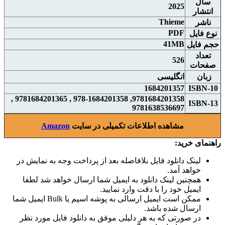
سال
2025
انتشار
Thieme
ناشر
PDF
نوع فايل
41MB
حجم فايل
تعداد
526
صفحات
زبان
انگلیسی
1684201357
ISBN-10
9781684201358, 978-1684201358 , 9781684201365 ,
ISBN-13
9781638536697
مشاهده اطلاعات تکمیلی در سایت
Amazon
راهنمای خرید:
لینک دانلود فایل بلافاصله بعد از پرداخت وجه به نمایش در
خواهد آمد.
همچنین لینک دانلود به ایمیل شما ارسال خواهد شد لطفا
ایمیل خود را با دقت وارد نمایید.
ممکن است ایمیل ارسالی به پوشه اسپم یا Bulk ایمیل شما
ارسال شده باشد.
در صورتی که به هر دلیلی موفق به دانلود فایل مورد نظر