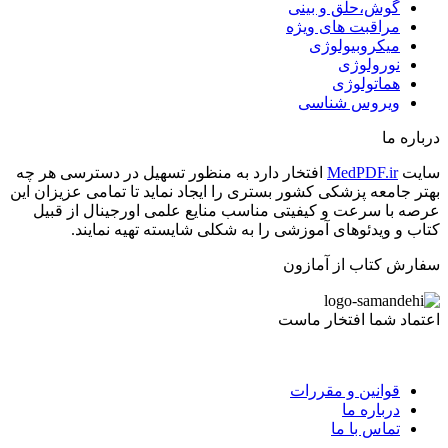
گوش،حلق و بینی
مراقبت های ویژه
میکروبیولوژی
نورولوژی
هماتولوژی
ویروس شناسی
درباره ما
سایت
MedPDF.ir
افتخار دارد به منظور تسهیل در دسترسی هر چه
بهتر جامعه پزشکی کشور بستری را ایجاد نماید تا تمامی عزیزان این
عرصه با سرعت و کیفیتی مناسب منایع علمی اورجینال از قبیل
کتاب و ویدئوهای آموزشی را به شکلی شایسته تهیه نمایند.
سفارش کتاب از آمازون
اعتماد شما افتخار ماست
قوانین و مقررات
درباره ما
تماس با ما