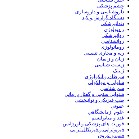
چشم پزشکی
داروشناسی و داروسازی
دستگاه گوارش و کبد
دندانپزشکی
رادیولوژی
روانپزشکی
روانشناسی
روماتولوژی
ریه و مجاری تنفسی
زنان و زایمان
زیست شناسی
ژنتیک
سرطان و انکولوژی
سلولی و مولکولی
سم شناسی
شنوایی سنجی و گفتار درمانی
طب فیزیکی و توانبخشی
عفونی
علوم آزمايشگاهي
غدد و متابولیسم
فوریت های پزشکی و اورژانس
فیزیوتراپی و فیزیکال تراپی
قلب و عروق