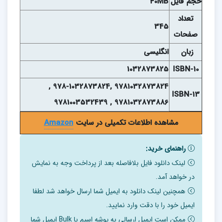
حجم فايل
40MB
تعداد
345
صفحات
زبان
انگلیسی
1032873825
ISBN-10
9781032873824 ,978-1032873824 ,
ISBN-13
9781032873886 , 9781003532439
مشاهده اطلاعات تکمیلی در سایت
Amazon
راهنمای خرید:
لینک دانلود فایل بلافاصله بعد از پرداخت وجه به نمایش
در خواهد آمد.
همچنین لینک دانلود به ایمیل شما ارسال خواهد شد لطفا
ایمیل خود را با دقت وارد نمایید.
ممکن است ایمیل ارسالی به پوشه اسپم یا Bulk ایمیل شما