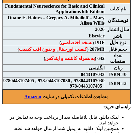
Fundamental Neuroscience for Basic and Clinical
نام
کتاب
Applications 6th Edition
Duane E. Haines – Gregory A. Mihailoff – Mary
نويسندگان
Alissa Willis
2026
سال انتشار
Elsevier
ناشر
نوع فايل
PDF (
نسخه اختصاصی
)
حجم فايل
287MB (
کیفیت اورجینال و بدون افت کیفیت
)
تعداد
642 (
به همراه کانتنت و ایندکس
)
صفحات
زبان
انگلیسی
0443107033
ISBN-10
9780443107030 , 978-0443107030 , 9780443107405
ISBN-13
, 978-0443107405
مشاهده اطلاعات تکمیلی در سایت
Amazon
راهنمای خرید:
لینک دانلود فایل بلافاصله بعد از پرداخت وجه به نمایش در
خواهد آمد.
همچنین لینک دانلود به ایمیل شما ارسال خواهد شد لطفا