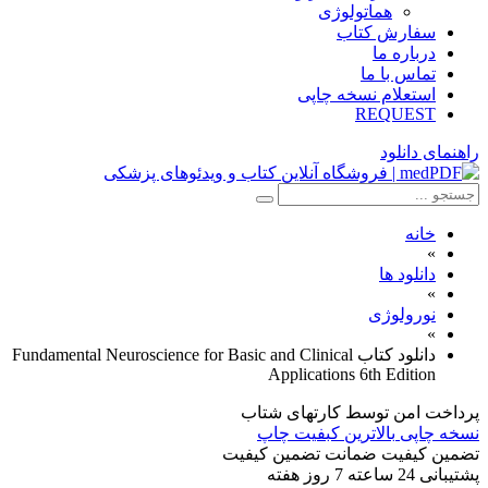
هماتولوژی
سفارش کتاب
درباره ما
تماس با ما
استعلام نسخه چاپی
REQUEST
راهنمای دانلود
خانه
»
دانلود ها
»
نورولوژی
»
دانلود کتاب Fundamental Neuroscience for Basic and Clinical
Applications 6th Edition
پرداخت امن
توسط کارتهای شتاب
نسخه چاپی
بالاترین کبفیت چاپ
تضمین کیفیت
ضمانت تضمین کیفیت
پشتیبانی
24 ساعته 7 روز هفته