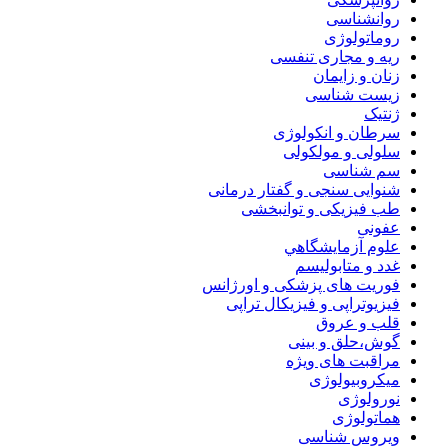
روانشناسی
روماتولوژی
ریه و مجاری تنفسی
زنان و زایمان
زیست شناسی
ژنتیک
سرطان و انکولوژی
سلولی و مولکولی
سم شناسی
شنوایی سنجی و گفتار درمانی
طب فیزیکی و توانبخشی
عفونی
علوم آزمايشگاهي
غدد و متابولیسم
فوریت های پزشکی و اورژانس
فیزیوتراپی و فیزیکال تراپی
قلب و عروق
گوش،حلق و بینی
مراقبت های ویژه
میکروبیولوژی
نورولوژی
هماتولوژی
ویروس شناسی