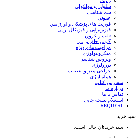
ژنتیک
سلولی و مولکولی
سم شناسی
عفونی
فوریت های پزشکی و اورژانس
فیزیوتراپی و فیزیکال تراپی
قلب و عروق
گوش،حلق و بینی
مراقبت های ویژه
میکروبیولوژی
ویروس شناسی
نورولوژی
جراحی مغز و اعصاب
هماتولوژی
سفارش کتاب
درباره ما
تماس با ما
استعلام نسخه چاپی
REQUEST
سبد خرید
سبد خریدتان خالی است.
ورود به سایت