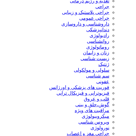
تغذیه و رژیم درمانی
جراحی
جراحی پلاستیک و زیبایی
جراحی عمومی
داروشناسی و داروسازی
دندانپزشکی
رادیولوژی
روانشناسی
روماتولوژی
زنان و زایمان
زیست شناسی
ژنتیک
سلولی و مولکولی
سم شناسی
عفونی
فوریت های پزشکی و اورژانس
فیزیوتراپی و فیزیکال تراپی
قلب و عروق
گوش،حلق و بینی
مراقبت های ویژه
میکروبیولوژی
ویروس شناسی
نورولوژی
جراحی مغز و اعصاب