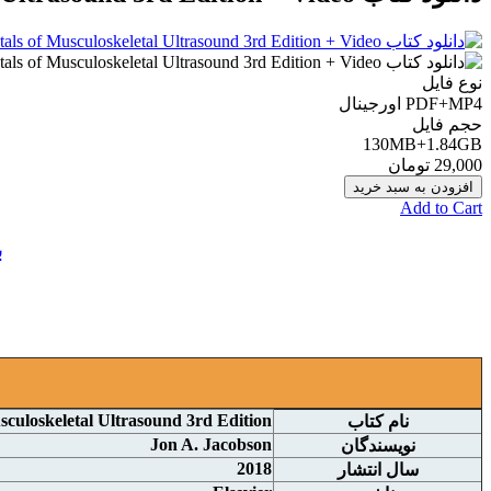
نوع فایل
PDF+MP4 اورجينال
حجم فایل
130MB+1.84GB
29,000 تومان
افزودن به سبد خرید
Add to Cart
ب
culoskeletal Ultrasound 3rd Edition
نام کتاب
Jon A. Jacobson
نويسندگان
2018
سال انتشار