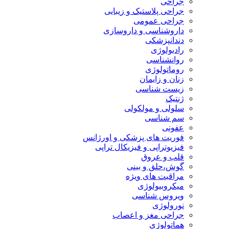
جراحی
جراحی پلاستیک و زیبایی
جراحی عمومی
داروشناسی و داروسازی
دندانپزشکی
رادیولوژی
روانشناسی
روماتولوژی
زنان و زایمان
زیست شناسی
ژنتیک
سلولی و مولکولی
سم شناسی
عفونی
فوریت های پزشکی و اورژانس
فیزیوتراپی و فیزیکال تراپی
قلب و عروق
گوش،حلق و بینی
مراقبت های ویژه
میکروبیولوژی
ویروس شناسی
نورولوژی
جراحی مغز و اعصاب
هماتولوژی