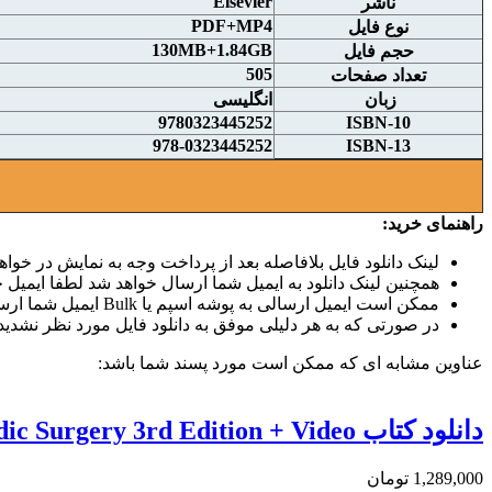
Elsevier
ناشر
PDF+MP4
نوع فايل
130MB+1.84GB
حجم فايل
505
تعداد صفحات
زبان
انگلیسی
9780323445252
ISBN-10
978-0323445252
ISBN-13
راهنمای خرید:
لینک دانلود فایل بلافاصله بعد از پرداخت وجه به نمایش در خواهد
همچنین لینک دانلود به ایمیل شما ارسال خواهد شد لطفا ایمیل خو
ممکن است ایمیل ارسالی به پوشه اسپم یا Bulk ایمیل شما ارسال شده باشد.
در صورتی که به هر دلیلی موفق به دانلود فایل مورد نظر نشدید 
عناوین مشابه ای که ممکن است مورد پسند شما باشد:
دانلود كتاب Operative Techniques in Orthopaedic Surgery 3rd Edition + Video
1,289,000 تومان