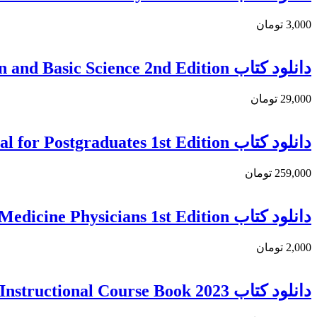
3,000 تومان
دانلود كتاب The Anterior Cruciate Ligament: Reconstruction and Basic Science 2nd Edition
29,000 تومان
دانلود کتاب Orthopedic Exam Review: A Comprehensive Manual for Postgraduates 1st Edition
259,000 تومان
دانلود کتاب The Acute Knee: A Handbook for Sports Medicine Physicians 1st Edition
2,000 تومان
دانلود کتاب Carpal Ligament Injuries and Instability: FESSH Instructional Course Book 2023