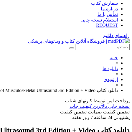
سفارش کتاب
درباره ما
تماس با ما
استعلام نسخه چاپی
REQUEST
راهنمای دانلود
خانه
»
دانلود ها
»
ارتوپدی
»
دانلود کتاب Fundamentals of Musculoskeletal Ultrasound 3rd Edition + Video
پرداخت امن
توسط کارتهای شتاب
نسخه چاپی
بالاترین کبفیت چاپ
تضمین کیفیت
ضمانت تضمین کیفیت
پشتیبانی
24 ساعته 7 روز هفته
دانلود کتاب Fundamentals of Musculoskeletal Ultrasound 3rd Edition + Video