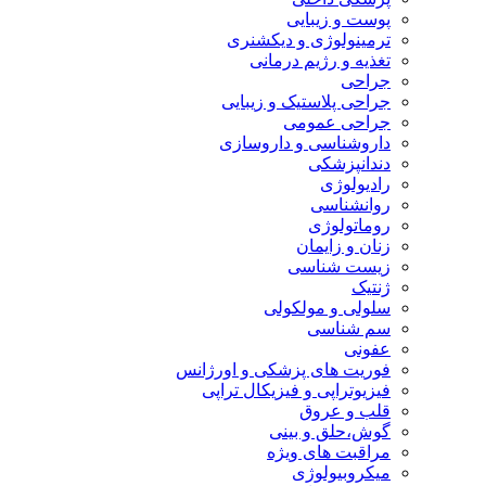
پوست و زیبایی
ترمینولوژی و دیکشنری
تغذیه و رژیم درمانی
جراحی
جراحی پلاستیک و زیبایی
جراحی عمومی
داروشناسی و داروسازی
دندانپزشکی
رادیولوژی
روانشناسی
روماتولوژی
زنان و زایمان
زیست شناسی
ژنتیک
سلولی و مولکولی
سم شناسی
عفونی
فوریت های پزشکی و اورژانس
فیزیوتراپی و فیزیکال تراپی
قلب و عروق
گوش،حلق و بینی
مراقبت های ویژه
میکروبیولوژی