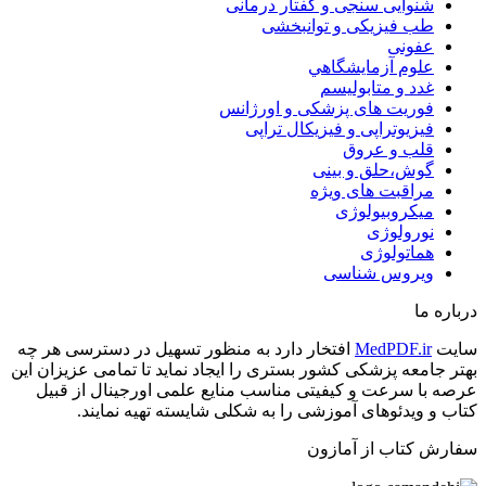
شنوایی سنجی و گفتار درمانی
طب فیزیکی و توانبخشی
عفونی
علوم آزمايشگاهي
غدد و متابولیسم
فوریت های پزشکی و اورژانس
فیزیوتراپی و فیزیکال تراپی
قلب و عروق
گوش،حلق و بینی
مراقبت های ویژه
میکروبیولوژی
نورولوژی
هماتولوژی
ویروس شناسی
درباره ما
سایت
MedPDF.ir
افتخار دارد به منظور تسهیل در دسترسی هر چه
بهتر جامعه پزشکی کشور بستری را ایجاد نماید تا تمامی عزیزان این
عرصه با سرعت و کیفیتی مناسب منایع علمی اورجینال از قبیل
کتاب و ویدئوهای آموزشی را به شکلی شایسته تهیه نمایند.
سفارش کتاب از آمازون