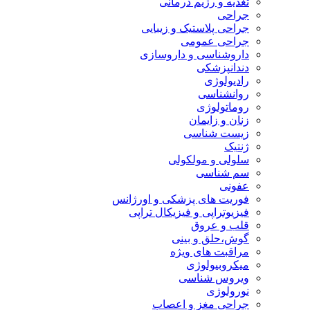
تغذیه و رژیم درمانی
جراحی
جراحی پلاستیک و زیبایی
جراحی عمومی
داروشناسی و داروسازی
دندانپزشکی
رادیولوژی
روانشناسی
روماتولوژی
زنان و زایمان
زیست شناسی
ژنتیک
سلولی و مولکولی
سم شناسی
عفونی
فوریت های پزشکی و اورژانس
فیزیوتراپی و فیزیکال تراپی
قلب و عروق
گوش،حلق و بینی
مراقبت های ویژه
میکروبیولوژی
ویروس شناسی
نورولوژی
جراحی مغز و اعصاب