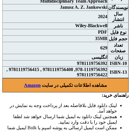
Multidisciplinary Team Approach
Janusz A. Z. Jankowski
نويسندگان
سال
2024
انتشار
Wiley-Blackwell
ناشر
PDF
نوع فايل
35MB
حجم فايل
تعداد
629
صفحات
زبان
انگلیسی
9781119756392
ISBN-10
978-1119756392, 9781119756408 , 9781119756415 ,
ISBN-13
9781119756422
مشاهده اطلاعات تکمیلی در سایت
Amazon
راهنمای خرید:
لینک دانلود فایل بلافاصله بعد از پرداخت وجه به نمایش در
خواهد آمد.
همچنین لینک دانلود به ایمیل شما ارسال خواهد شد لطفا
ایمیل خود را با دقت وارد نمایید.
ممکن است ایمیل ارسالی به پوشه اسپم یا Bulk ایمیل شما