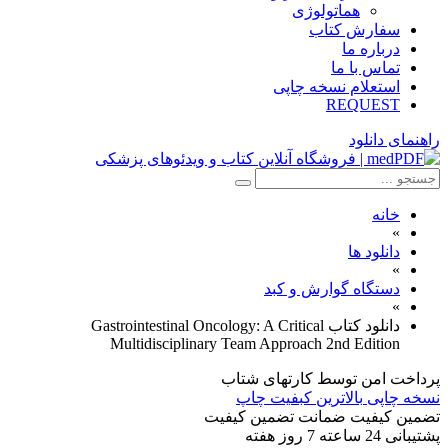
هماتولوژی
سفارش کتاب
درباره ما
تماس با ما
استعلام نسخه چاپی
REQUEST
راهنمای دانلود
خانه
»
دانلود ها
»
دستگاه گوارش و کبد
»
دانلود کتاب Gastrointestinal Oncology: A Critical
Multidisciplinary Team Approach 2nd Edition
پرداخت امن
توسط کارتهای شتاب
نسخه چاپی
بالاترین کبفیت چاپ
تضمین کیفیت
ضمانت تضمین کیفیت
پشتیبانی
24 ساعته 7 روز هفته