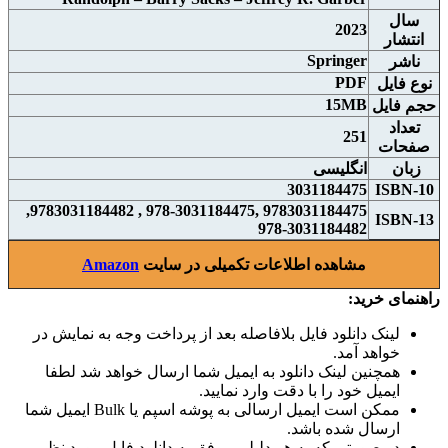
سال
2023
انتشار
Springer
ناشر
PDF
نوع فايل
15MB
حجم فايل
تعداد
251
صفحات
زبان
انگلیسی
3031184475
ISBN-10
9783031184475 ,978-3031184475 , 9783031184482,
ISBN-13
978-3031184482
مشاهده اطلاعات تکمیلی در سایت
Amazon
راهنمای خرید:
لینک دانلود فایل بلافاصله بعد از پرداخت وجه به نمایش در
خواهد آمد.
همچنین لینک دانلود به ایمیل شما ارسال خواهد شد لطفا
ایمیل خود را با دقت وارد نمایید.
ممکن است ایمیل ارسالی به پوشه اسپم یا Bulk ایمیل شما
ارسال شده باشد.
در صورتی که به هر دلیلی موفق به دانلود فایل مورد نظر