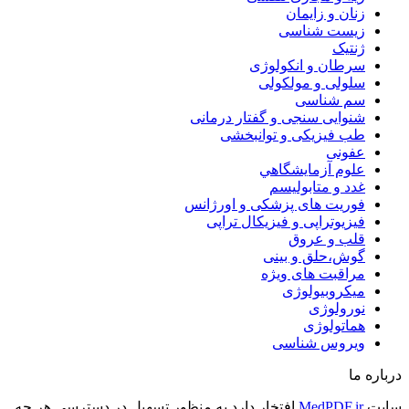
زنان و زایمان
زیست شناسی
ژنتیک
سرطان و انکولوژی
سلولی و مولکولی
سم شناسی
شنوایی سنجی و گفتار درمانی
طب فیزیکی و توانبخشی
عفونی
علوم آزمايشگاهي
غدد و متابولیسم
فوریت های پزشکی و اورژانس
فیزیوتراپی و فیزیکال تراپی
قلب و عروق
گوش،حلق و بینی
مراقبت های ویژه
میکروبیولوژی
نورولوژی
هماتولوژی
ویروس شناسی
درباره ما
سایت
MedPDF.ir
افتخار دارد به منظور تسهیل در دسترسی هر چه