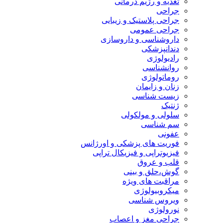
تغذیه و رژیم درمانی
جراحی
جراحی پلاستیک و زیبایی
جراحی عمومی
داروشناسی و داروسازی
دندانپزشکی
رادیولوژی
روانشناسی
روماتولوژی
زنان و زایمان
زیست شناسی
ژنتیک
سلولی و مولکولی
سم شناسی
عفونی
فوریت های پزشکی و اورژانس
فیزیوتراپی و فیزیکال تراپی
قلب و عروق
گوش،حلق و بینی
مراقبت های ویژه
میکروبیولوژی
ویروس شناسی
نورولوژی
جراحی مغز و اعصاب