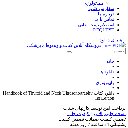
هماتولوژی
سفارش کتاب
درباره ما
تماس با ما
استعلام نسخه چاپی
REQUEST
راهنمای دانلود
خانه
»
دانلود ها
»
رادیولوژی
»
دانلود کتاب Handbook of Thyroid and Neck Ultrasonography
1st Edition
پرداخت امن
توسط کارتهای شتاب
نسخه چاپی
بالاترین کبفیت چاپ
تضمین کیفیت
ضمانت تضمین کیفیت
پشتیبانی
24 ساعته 7 روز هفته