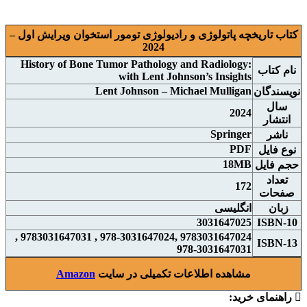
کتاب تاریخچه پاتولوژی و رادیولوژی تومور استخوان ویرایش اول –
2024
History of Bone Tumor Pathology and Radiology:
نام کتاب
with Lent Johnson’s Insights
Lent Johnson – Michael Mulligan
نويسندگان
سال
2024
انتشار
Springer
ناشر
PDF
نوع فايل
18MB
حجم فايل
تعداد
172
صفحات
زبان
انگلیسی
3031647025
ISBN-10
9783031647024 ,978-3031647024 , 9783031647031 ,
ISBN-13
978-3031647031
مشاهده اطلاعات تکمیلی در سایت
Amazon
راهنمای خرید: