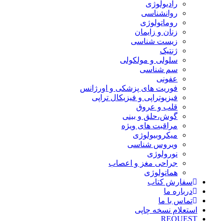
رادیولوژی
روانشناسی
روماتولوژی
زنان و زایمان
زیست شناسی
ژنتیک
سلولی و مولکولی
سم شناسی
عفونی
فوریت های پزشکی و اورژانس
فیزیوتراپی و فیزیکال تراپی
قلب و عروق
گوش،حلق و بینی
مراقبت های ویژه
میکروبیولوژی
ویروس شناسی
نورولوژی
جراحی مغز و اعصاب
هماتولوژی
سفارش کتاب
درباره ما
تماس با ما
استعلام نسخه چاپی
REQUEST