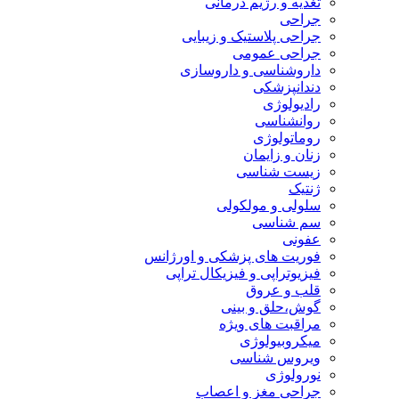
تغذیه و رژیم درمانی
جراحی
جراحی پلاستیک و زیبایی
جراحی عمومی
داروشناسی و داروسازی
دندانپزشکی
رادیولوژی
روانشناسی
روماتولوژی
زنان و زایمان
زیست شناسی
ژنتیک
سلولی و مولکولی
سم شناسی
عفونی
فوریت های پزشکی و اورژانس
فیزیوتراپی و فیزیکال تراپی
قلب و عروق
گوش،حلق و بینی
مراقبت های ویژه
میکروبیولوژی
ویروس شناسی
نورولوژی
جراحی مغز و اعصاب