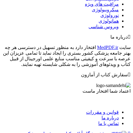
مراقبت های ویژه
میکروبیولوژی
نورولوژی
هماتولوژی
ویروس شناسی
درباره ما
سایت
MedPDF.ir
افتخار دارد به منظور تسهیل در دسترسی هر چه
بهتر جامعه پزشکی کشور بستری را ایجاد نماید تا تمامی عزیزان این
عرصه با سرعت و کیفیتی مناسب منایع علمی اورجینال از قبیل
کتاب و ویدئوهای آموزشی را به شکلی شایسته تهیه نمایند.
سفارش کتاب از آمازون
اعتماد شما افتخار ماست
قوانین و مقررات
درباره ما
تماس با ما