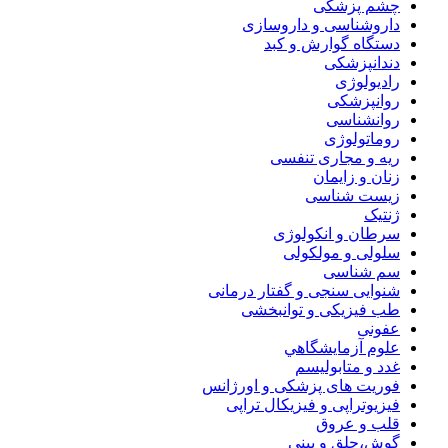
چشم پزشکی
داروشناسی و داروسازی
دستگاه گوارش و کبد
دندانپزشکی
رادیولوژی
روانپزشکی
روانشناسی
روماتولوژی
ریه و مجاری تنفسی
زنان و زایمان
زیست شناسی
ژنتیک
سرطان و انکولوژی
سلولی و مولکولی
سم شناسی
شنوایی سنجی و گفتار درمانی
طب فیزیکی و توانبخشی
عفونی
علوم آزمايشگاهي
غدد و متابولیسم
فوریت های پزشکی و اورژانس
فیزیوتراپی و فیزیکال تراپی
قلب و عروق
گوش،حلق و بینی