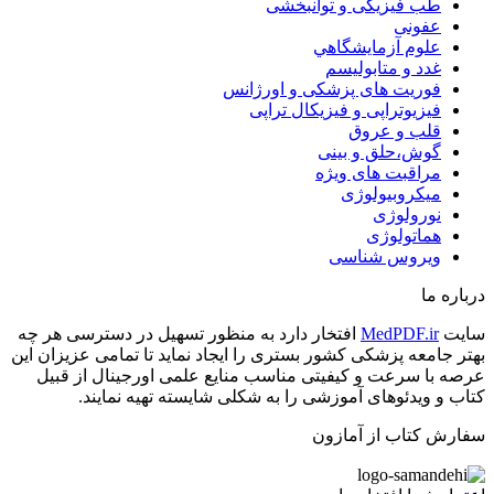
طب فیزیکی و توانبخشی
عفونی
علوم آزمايشگاهي
غدد و متابولیسم
فوریت های پزشکی و اورژانس
فیزیوتراپی و فیزیکال تراپی
قلب و عروق
گوش،حلق و بینی
مراقبت های ویژه
میکروبیولوژی
نورولوژی
هماتولوژی
ویروس شناسی
درباره ما
سایت
MedPDF.ir
افتخار دارد به منظور تسهیل در دسترسی هر چه
بهتر جامعه پزشکی کشور بستری را ایجاد نماید تا تمامی عزیزان این
عرصه با سرعت و کیفیتی مناسب منایع علمی اورجینال از قبیل
کتاب و ویدئوهای آموزشی را به شکلی شایسته تهیه نمایند.
سفارش کتاب از آمازون