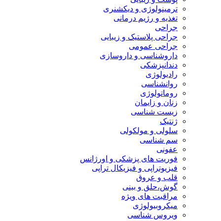
ترمینولوژی و دیکشنری
تغذیه و رژیم درمانی
جراحی
جراحی پلاستیک و زیبایی
جراحی عمومی
داروشناسی و داروسازی
دندانپزشکی
رادیولوژی
روانشناسی
روماتولوژی
زنان و زایمان
زیست شناسی
ژنتیک
سلولی و مولکولی
سم شناسی
عفونی
فوریت های پزشکی و اورژانس
فیزیوتراپی و فیزیکال تراپی
قلب و عروق
گوش،حلق و بینی
مراقبت های ویژه
میکروبیولوژی
ویروس شناسی