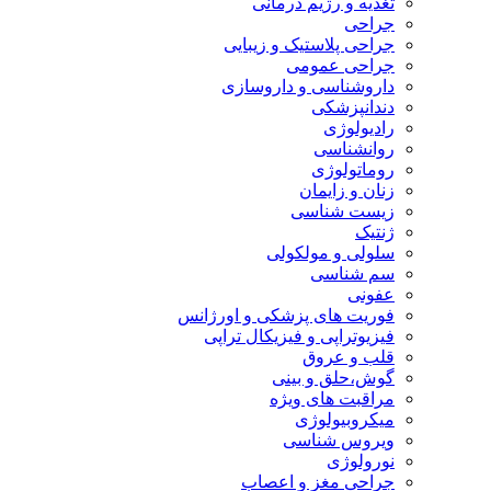
تغذیه و رژیم درمانی
جراحی
جراحی پلاستیک و زیبایی
جراحی عمومی
داروشناسی و داروسازی
دندانپزشکی
رادیولوژی
روانشناسی
روماتولوژی
زنان و زایمان
زیست شناسی
ژنتیک
سلولی و مولکولی
سم شناسی
عفونی
فوریت های پزشکی و اورژانس
فیزیوتراپی و فیزیکال تراپی
قلب و عروق
گوش،حلق و بینی
مراقبت های ویژه
میکروبیولوژی
ویروس شناسی
نورولوژی
جراحی مغز و اعصاب