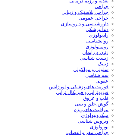
تغذیه و رژیم درمانی
جراحی
جراحی پلاستیک و زیبایی
جراحی عمومی
داروشناسی و داروسازی
دندانپزشکی
رادیولوژی
روانشناسی
روماتولوژی
زنان و زایمان
زیست شناسی
ژنتیک
سلولی و مولکولی
سم شناسی
عفونی
فوریت های پزشکی و اورژانس
فیزیوتراپی و فیزیکال تراپی
قلب و عروق
گوش،حلق و بینی
مراقبت های ویژه
میکروبیولوژی
ویروس شناسی
نورولوژی
جراحی مغز و اعصاب