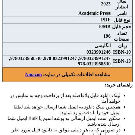
سال
2023
انتشار
Academic Press
ناشر
PDF
نوع فايل
10MB
حجم فايل
تعداد
196
صفحات
زبان
انگلیسی
0323991246
ISBN-10
9780323991247, 978-0323991247, 9780323958530,
ISBN-13
978-0323958530
مشاهده اطلاعات تکمیلی در سایت
Amazon
راهنمای خرید:
لینک دانلود فایل بلافاصله بعد از پرداخت وجه به نمایش در
خواهد آمد.
همچنین لینک دانلود به ایمیل شما ارسال خواهد شد لطفا
ایمیل خود را با دقت وارد نمایید.
ممکن است ایمیل ارسالی به پوشه اسپم یا Bulk ایمیل شما
ارسال شده باشد.
در صورتی که به هر دلیلی موفق به دانلود فایل مورد نظر