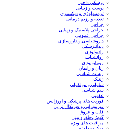
پزشکی داخلی
پوست و زیبایی
ترمینولوژی و دیکشنری
تغذیه و رژیم درمانی
جراحی
جراحی پلاستیک و زیبایی
جراحی عمومی
داروشناسی و داروسازی
دندانپزشکی
رادیولوژی
روانشناسی
روماتولوژی
زنان و زایمان
زیست شناسی
ژنتیک
سلولی و مولکولی
سم شناسی
عفونی
فوریت های پزشکی و اورژانس
فیزیوتراپی و فیزیکال تراپی
قلب و عروق
گوش،حلق و بینی
مراقبت های ویژه
میکروبیولوژی