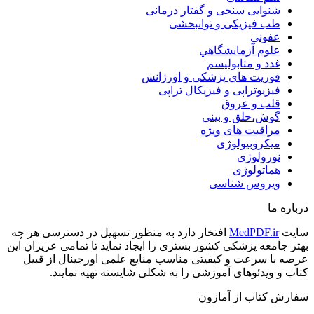
شنوایی سنجی و گفتار درمانی
طب فیزیکی و توانبخشی
عفونی
علوم آزمايشگاهي
غدد و متابولیسم
فوریت های پزشکی و اورژانس
فیزیوتراپی و فیزیکال تراپی
قلب و عروق
گوش،حلق و بینی
مراقبت های ویژه
میکروبیولوژی
نورولوژی
هماتولوژی
ویروس شناسی
درباره ما
سایت
MedPDF.ir
افتخار دارد به منظور تسهیل در دسترسی هر چه
بهتر جامعه پزشکی کشور بستری را ایجاد نماید تا تمامی عزیزان این
عرصه با سرعت و کیفیتی مناسب منایع علمی اورجینال از قبیل
کتاب و ویدئوهای آموزشی را به شکلی شایسته تهیه نمایند.
سفارش کتاب از آمازون