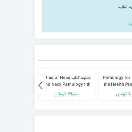
د نمایید.
د.
دانلود کتاب Pathology for
دانلود كتاب Atlas of Head
دانل
gy Handbook: A
and Neck Pathology 4th
the Health Pr
to Descriptive
Edition
6th Edit
ومان
79,000 تومان
549,000 تومان
 2nd Edition