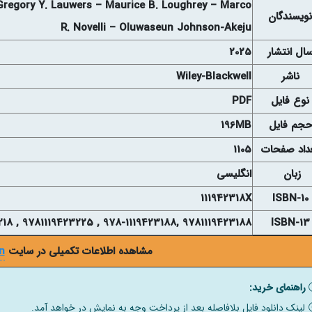
Gregory Y. Lauwers – Maurice B. Loughrey – Marco
نويسندگان
R. Novelli – Oluwaseun Johnson-Akeju
ال انتشار
2025
ناشر
Wiley-Blackwell
نوع فايل
PDF
حجم فايل
196MB
داد صفحات
1105
زبان
انگلیسی
111942318X
ISBN-10
9781119423188 ,978-1119423188 , 9781119423225 , 9781119423218
ISBN-13
مشاهده اطلاعات تکمیلی در سایت
n
راهنمای خرید:
لینک دانلود فایل بلافاصله بعد از پرداخت وجه به نمایش در خواهد آمد.