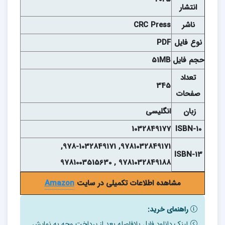
انتشار
ناشر
CRC Press
نوع فايل
PDF
حجم فايل
51MB
تعداد
345
صفحات
زبان
انگلیسی
1032849177
ISBN-10
9781032849171, 978-1032849171,
ISBN-13
9781032849188 , 9781003515630
مشاهده اطلاعات تکمیلی در سایت
Amazon
راهنمای خرید:
لینک دانلود فایل بلافاصله بعد از پرداخت وجه به نمایش