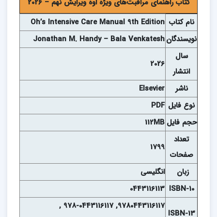
کتاب راهنمای مراقبت‌های ویژه اوه ويرايش نهم – 2026
نام
کتاب
Oh’s Intensive Care Manual 9th Edition
نويسندگان
Jonathan M. Handy – Bala Venkatesh
سال
2026
انتشار
ناشر
Elsevier
نوع فايل
PDF
حجم فايل
112MB
تعداد
1799
صفحات
زبان
انگلیسی
0443116113
ISBN-10
9780443116117, 978-0443116117 ,
ISBN-13