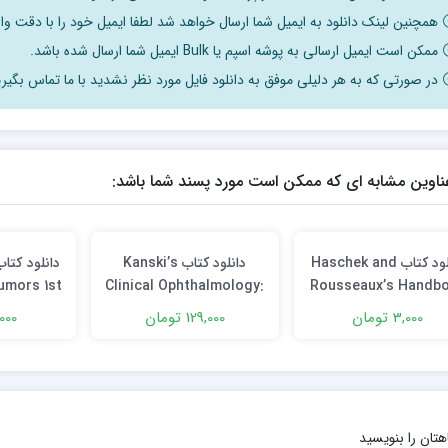
همچنین لینک دانلود به ایمیل شما ارسال خواهد شد لطفا ایمیل خود را با دقت وار
ممکن است ایمیل ارسالی به پوشه اسپم یا Bulk ایمیل شما ارسال شده باشد.
در صورتی که به هر دلیلی موفق به دانلود فایل مورد نظر نشدید با ما تماس بگیری
ناوین مشابه ای که ممکن است مورد پسند شما باشد:
دانلود کتاب Haschek and
دانلود کتاب Kanski’s
umors 1st
Clinical Ophthalmology:
Rousseaux’s Handb
n
A Systematic Approach
of Toxicologic
3,000 تومان
129,000 تومان
11,000 
10th Edition
Pathology 4th Editi
هتان را بنویسید