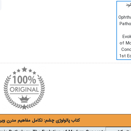
کتاب پاتولوژی چشم: تکامل مفاهیم مدرن ویرایش