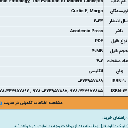
نام کتاب
mic Pathology: The Evolution of Modern Concepts
نويسندگان
Curtis E. Margo
ال انتشار
2023
ناشر
Academic Press
نوع فايل
PDF
حجم فايل
40MB
داد صفحات
402
زبان
انگلیسی
0323957889
ISBN-10
9780323957885 ,978-0323957885 , 9780323957892, 978-0323957892
ISBN-13
مشاهده اطلاعات تکمیلی در سایت
n
راهنمای خرید:
لینک دانلود فایل بلافاصله بعد از پرداخت وجه به نمایش در خواهد آمد.