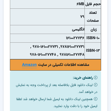
حجم فايل
6MB
تعداد
79
صفحات
زبان
انگلیسی
1610027736
ISBN-10
9781610027731, 978-1610027731 ,
ISBN-13
9781610027748 , 978-1610027748
مشاهده اطلاعات تکمیلی در سایت
Amazon
راهنمای خرید:
لینک دانلود فایل بلافاصله بعد از پرداخت وجه به نمایش
در خواهد آمد.
همچنین لینک دانلود به ایمیل شما ارسال خواهد شد لطفا
ایمیل خود را با دقت وارد نمایید.