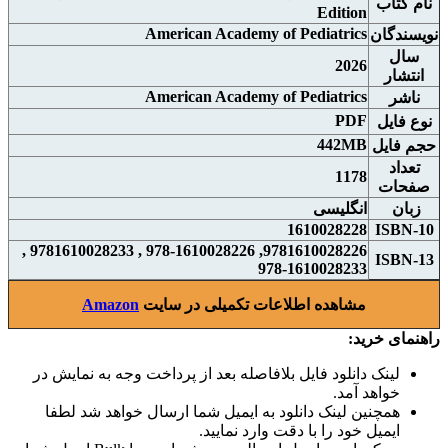
نام
کتاب
Edition
American Academy of Pediatrics
نويسندگان
سال
2026
انتشار
American Academy of Pediatrics
ناشر
PDF
نوع فايل
442MB
حجم فايل
تعداد
1178
صفحات
زبان
انگلیسی
1610028228
ISBN-10
9781610028226, 978-1610028226 , 9781610028233 ,
ISBN-13
978-1610028233
مشاهده اطلاعات تکمیلی در سایت
Amazon
راهنمای خرید:
لینک دانلود فایل بلافاصله بعد از پرداخت وجه به نمایش در
خواهد آمد.
همچنین لینک دانلود به ایمیل شما ارسال خواهد شد لطفا
ایمیل خود را با دقت وارد نمایید.