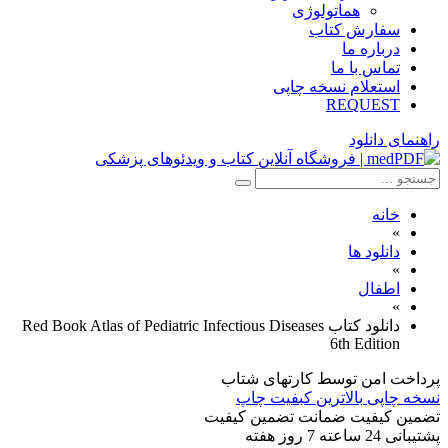
هماتولوژی
سفارش کتاب
درباره ما
تماس با ما
استعلام نسخه چاپی
REQUEST
راهنمای دانلود
خانه
»
دانلود ها
»
اطفال
»
دانلود کتاب Red Book Atlas of Pediatric Infectious Diseases
6th Edition
پرداخت امن
توسط کارتهای شتاب
نسخه چاپی
بالاترین کبفیت چاپ
تضمین کیفیت
ضمانت تضمین کیفیت
پشتیبانی
24 ساعته 7 روز هفته