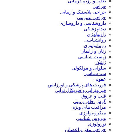
تغذیه و رژیم درمانی
جراحی
جراحی پلاستیک و زیبایی
جراحی عمومی
داروشناسی و داروسازی
دندانپزشکی
رادیولوژی
روانشناسی
روماتولوژی
زنان و زایمان
زیست شناسی
ژنتیک
سلولی و مولکولی
سم شناسی
عفونی
فوریت های پزشکی و اورژانس
فیزیوتراپی و فیزیکال تراپی
قلب و عروق
گوش،حلق و بینی
مراقبت های ویژه
میکروبیولوژی
ویروس شناسی
نورولوژی
جراحی مغز و اعصاب