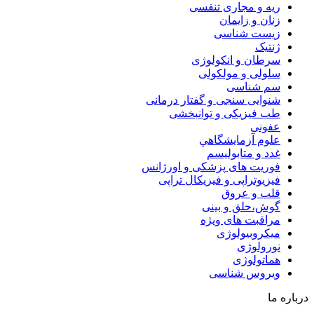
ریه و مجاری تنفسی
زنان و زایمان
زیست شناسی
ژنتیک
سرطان و انکولوژی
سلولی و مولکولی
سم شناسی
شنوایی سنجی و گفتار درمانی
طب فیزیکی و توانبخشی
عفونی
علوم آزمايشگاهي
غدد و متابولیسم
فوریت های پزشکی و اورژانس
فیزیوتراپی و فیزیکال تراپی
قلب و عروق
گوش،حلق و بینی
مراقبت های ویژه
میکروبیولوژی
نورولوژی
هماتولوژی
ویروس شناسی
درباره ما