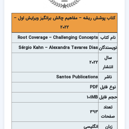
کتاب پوشش ریشه – مفاهیم چالش برانگیز ويرايش اول –
2022
نام
کتاب
Root Coverage – Challenging Concepts
نويسندگان
Sérgio Kahn – Alexandra Tavares Dias
سال
2022
انتشار
ناشر
Santos Publications
نوع فايل
PDF
حجم فايل
101MB
تعداد
393
صفحات
زبان
انگلیسی