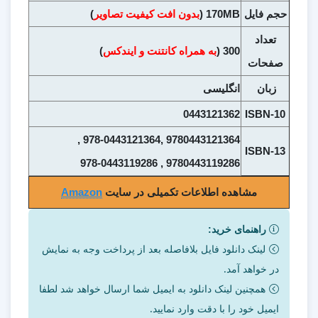
حجم فايل
170MB (
بدون افت کیفیت تصاویر
)
تعداد
300 (
به همراه کانتنت و ایندکس
)
صفحات
زبان
انگلیسی
0443121362
ISBN-10
9780443121364 ,978-0443121364 ,
ISBN-13
9780443119286 , 978-0443119286
مشاهده اطلاعات تکمیلی در سایت
Amazon
راهنمای خرید:
لینک دانلود فایل بلافاصله بعد از پرداخت وجه به نمایش
در خواهد آمد.
همچنین لینک دانلود به ایمیل شما ارسال خواهد شد لطفا
ایمیل خود را با دقت وارد نمایید.