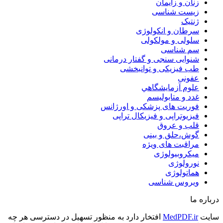
زنان و زایمان
زیست شناسی
ژنتیک
سرطان و انکولوژی
سلولی و مولکولی
سم شناسی
شنوایی سنجی و گفتار درمانی
طب فیزیکی و توانبخشی
عفونی
علوم آزمايشگاهي
غدد و متابولیسم
فوریت های پزشکی و اورژانس
فیزیوتراپی و فیزیکال تراپی
قلب و عروق
گوش،حلق و بینی
مراقبت های ویژه
میکروبیولوژی
نورولوژی
هماتولوژی
ویروس شناسی
درباره ما
سایت
MedPDF.ir
افتخار دارد به منظور تسهیل در دسترسی هر چه