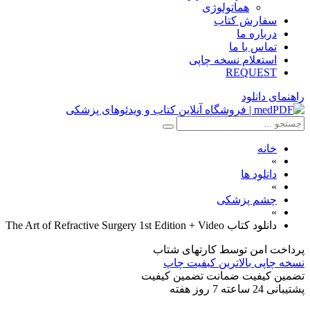
هماتولوژی
سفارش کتاب
درباره ما
تماس با ما
استعلام نسخه چاپی
REQUEST
راهنمای دانلود
خانه
»
دانلود ها
»
چشم پزشکی
»
دانلود کتاب The Art of Refractive Surgery 1st Edition + Video
پرداخت امن
توسط کارتهای شتاب
نسخه چاپی
بالاترین کبفیت چاپ
تضمین کیفیت
ضمانت تضمین کیفیت
پشتیبانی
24 ساعته 7 روز هفته