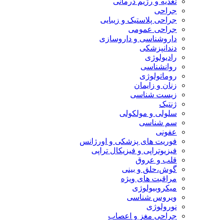
تغذیه و رژیم درمانی
جراحی
جراحی پلاستیک و زیبایی
جراحی عمومی
داروشناسی و داروسازی
دندانپزشکی
رادیولوژی
روانشناسی
روماتولوژی
زنان و زایمان
زیست شناسی
ژنتیک
سلولی و مولکولی
سم شناسی
عفونی
فوریت های پزشکی و اورژانس
فیزیوتراپی و فیزیکال تراپی
قلب و عروق
گوش،حلق و بینی
مراقبت های ویژه
میکروبیولوژی
ویروس شناسی
نورولوژی
جراحی مغز و اعصاب