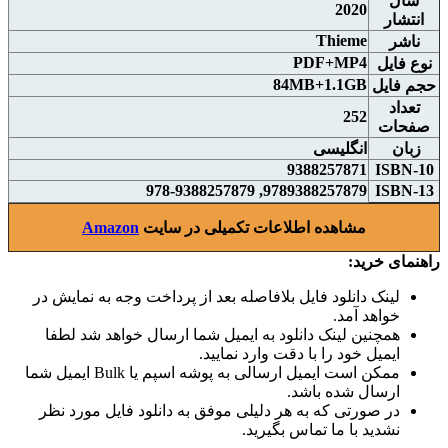
سال
2020
انتشار
Thieme
ناشر
PDF+MP4
نوع فايل
84MB+1.1GB
حجم فايل
تعداد
252
صفحات
زبان
انگلیسی
9388257871
ISBN-10
9789388257879, 978-9388257879
ISBN-13
مشاهده اطلاعات تکمیلی در سایت
Amazon
راهنمای خرید:
لینک دانلود فایل بلافاصله بعد از پرداخت وجه به نمایش در
خواهد آمد.
همچنین لینک دانلود به ایمیل شما ارسال خواهد شد لطفا
ایمیل خود را با دقت وارد نمایید.
ممکن است ایمیل ارسالی به پوشه اسپم یا Bulk ایمیل شما
ارسال شده باشد.
در صورتی که به هر دلیلی موفق به دانلود فایل مورد نظر
نشدید با ما تماس بگیرید.