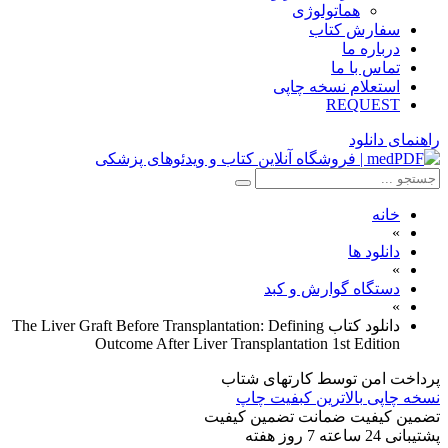
هماتولوژی
سفارش کتاب
درباره ما
تماس با ما
استعلام نسخه چاپی
REQUEST
راهنمای دانلود
خانه
»
دانلود ها
»
دستگاه گوارش و کبد
»
دانلود کتاب The Liver Graft Before Transplantation: Defining
Outcome After Liver Transplantation 1st Edition
پرداخت امن
توسط کارتهای شتاب
نسخه چاپی
بالاترین کبفیت چاپ
تضمین کیفیت
ضمانت تضمین کیفیت
پشتیبانی
24 ساعته 7 روز هفته