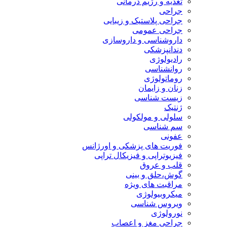
تغذیه و رژیم درمانی
جراحی
جراحی پلاستیک و زیبایی
جراحی عمومی
داروشناسی و داروسازی
دندانپزشکی
رادیولوژی
روانشناسی
روماتولوژی
زنان و زایمان
زیست شناسی
ژنتیک
سلولی و مولکولی
سم شناسی
عفونی
فوریت های پزشکی و اورژانس
فیزیوتراپی و فیزیکال تراپی
قلب و عروق
گوش،حلق و بینی
مراقبت های ویژه
میکروبیولوژی
ویروس شناسی
نورولوژی
جراحی مغز و اعصاب