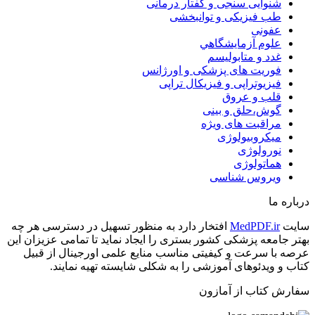
شنوایی سنجی و گفتار درمانی
طب فیزیکی و توانبخشی
عفونی
علوم آزمايشگاهي
غدد و متابولیسم
فوریت های پزشکی و اورژانس
فیزیوتراپی و فیزیکال تراپی
قلب و عروق
گوش،حلق و بینی
مراقبت های ویژه
میکروبیولوژی
نورولوژی
هماتولوژی
ویروس شناسی
درباره ما
سایت
MedPDF.ir
افتخار دارد به منظور تسهیل در دسترسی هر چه
بهتر جامعه پزشکی کشور بستری را ایجاد نماید تا تمامی عزیزان این
عرصه با سرعت و کیفیتی مناسب منایع علمی اورجینال از قبیل
کتاب و ویدئوهای آموزشی را به شکلی شایسته تهیه نمایند.
سفارش کتاب از آمازون