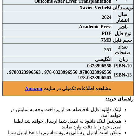
Outcome After Liver Transplantation
Xavier Verhelst
نويسندگان
سال
2024
انتشار
Academic Press
ناشر
PDF
نوع فايل
7MB
حجم فايل
تعداد
251
صفحات
زبان
انگلیسی
0323996558
ISBN-10
9780323996556, 978-0323996556 , 9780323996563 ,
ISBN-13
978-0323996563
مشاهده اطلاعات تکمیلی در سایت
Amazon
راهنمای خرید:
لینک دانلود فایل بلافاصله بعد از پرداخت وجه به نمایش در
خواهد آمد.
همچنین لینک دانلود به ایمیل شما ارسال خواهد شد لطفا
ایمیل خود را با دقت وارد نمایید.
ممکن است ایمیل ارسالی به پوشه اسپم یا Bulk ایمیل شما