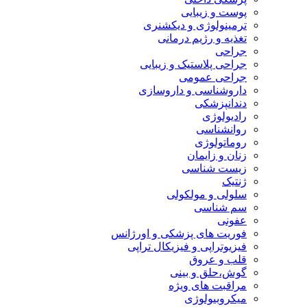
پوست و زیبایی
ترمینولوژی و دیکشنری
تغذیه و رژیم درمانی
جراحی
جراحی پلاستیک و زیبایی
جراحی عمومی
داروشناسی و داروسازی
دندانپزشکی
رادیولوژی
روانشناسی
روماتولوژی
زنان و زایمان
زیست شناسی
ژنتیک
سلولی و مولکولی
سم شناسی
عفونی
فوریت های پزشکی و اورژانس
فیزیوتراپی و فیزیکال تراپی
قلب و عروق
گوش،حلق و بینی
مراقبت های ویژه
میکروبیولوژی