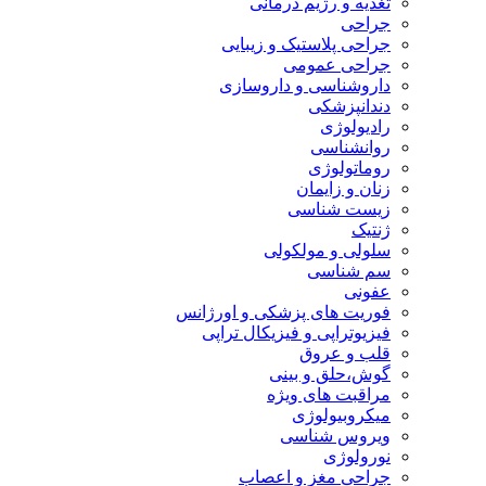
تغذیه و رژیم درمانی
جراحی
جراحی پلاستیک و زیبایی
جراحی عمومی
داروشناسی و داروسازی
دندانپزشکی
رادیولوژی
روانشناسی
روماتولوژی
زنان و زایمان
زیست شناسی
ژنتیک
سلولی و مولکولی
سم شناسی
عفونی
فوریت های پزشکی و اورژانس
فیزیوتراپی و فیزیکال تراپی
قلب و عروق
گوش،حلق و بینی
مراقبت های ویژه
میکروبیولوژی
ویروس شناسی
نورولوژی
جراحی مغز و اعصاب