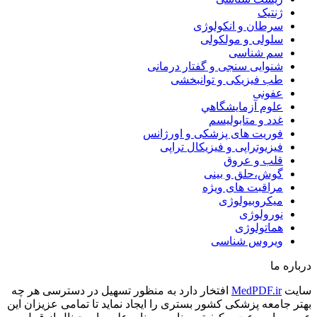
ژنتیک
سرطان و انکولوژی
سلولی و مولکولی
سم شناسی
شنوایی سنجی و گفتار درمانی
طب فیزیکی و توانبخشی
عفونی
علوم آزمايشگاهي
غدد و متابولیسم
فوریت های پزشکی و اورژانس
فیزیوتراپی و فیزیکال تراپی
قلب و عروق
گوش،حلق و بینی
مراقبت های ویژه
میکروبیولوژی
نورولوژی
هماتولوژی
ویروس شناسی
درباره ما
سایت
MedPDF.ir
افتخار دارد به منظور تسهیل در دسترسی هر چه
بهتر جامعه پزشکی کشور بستری را ایجاد نماید تا تمامی عزیزان این